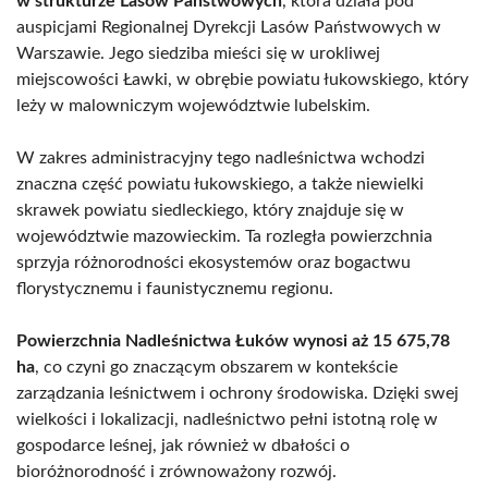
w strukturze Lasów Państwowych
, która działa pod
auspicjami Regionalnej Dyrekcji Lasów Państwowych w
Warszawie. Jego siedziba mieści się w urokliwej
miejscowości Ławki, w obrębie powiatu łukowskiego, który
leży w malowniczym województwie lubelskim.
W zakres administracyjny tego nadleśnictwa wchodzi
znaczna część powiatu łukowskiego, a także niewielki
skrawek powiatu siedleckiego, który znajduje się w
województwie mazowieckim. Ta rozległa powierzchnia
sprzyja różnorodności ekosystemów oraz bogactwu
florystycznemu i faunistycznemu regionu.
Powierzchnia Nadleśnictwa Łuków wynosi aż 15 675,78
ha
, co czyni go znaczącym obszarem w kontekście
zarządzania leśnictwem i ochrony środowiska. Dzięki swej
wielkości i lokalizacji, nadleśnictwo pełni istotną rolę w
gospodarce leśnej, jak również w dbałości o
bioróżnorodność i zrównoważony rozwój.