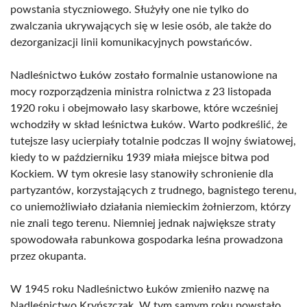
powstania styczniowego. Służyły one nie tylko do
zwalczania ukrywających się w lesie osób, ale także do
dezorganizacji linii komunikacyjnych powstańców.
Nadleśnictwo Łuków zostało formalnie ustanowione na
mocy rozporządzenia ministra rolnictwa z 23 listopada
1920 roku i obejmowało lasy skarbowe, które wcześniej
wchodziły w skład leśnictwa Łuków. Warto podkreślić, że
tutejsze lasy ucierpiały totalnie podczas II wojny światowej,
kiedy to w październiku 1939 miała miejsce bitwa pod
Kockiem. W tym okresie lasy stanowiły schronienie dla
partyzantów, korzystających z trudnego, bagnistego terenu,
co uniemożliwiało działania niemieckim żołnierzom, którzy
nie znali tego terenu. Niemniej jednak największe straty
spowodowała rabunkowa gospodarka leśna prowadzona
przez okupanta.
W 1945 roku Nadleśnictwo Łuków zmieniło nazwę na
Nadleśnictwo Kryńszczak. W tym samym roku powstało