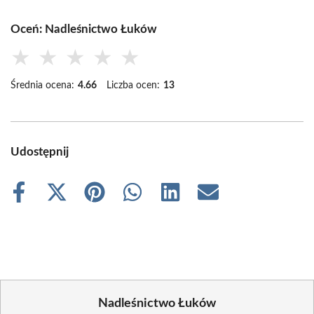
Oceń: Nadleśnictwo Łuków
★
★
★
★
★
Średnia ocena:
4.66
Liczba ocen:
13
Udostępnij
Share
Share
Share
Share
Share
Share
on
on
on
on
on
on
Facebook
X
Pinterest
WhatsApp
LinkedIn
Email
(Twitter)
Nadleśnictwo Łuków