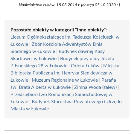
Nadleśnictwo Łuków, 18.03.2014 r. [dostęp 05.10.2020 r.]
Pozostałe obiekty w kategorii "Inne obiekty":
I
Liceum Ogólnokształcące im. Tadeusza Kościuszki w
Łukowie
|
Zbór Kościoła Adwentystów Dnia
Siódmego w Łukowie
|
Budynek dawnej Kasy
Skarbowej w Łukowie
|
Budynek przy ulicy Józefa
Piłsudskiego 28 w Łukowie
|
Orlęta Łuków
|
Miejska
Biblioteka Publiczna im. Henryka Sienkiewicza w
Łukowie
|
Muzeum Regionalne w Łukowie
|
Parafia
św. Brata Alberta w Łukowie
|
Zimna Woda (zalew)
|
Przedsiębiorstwo Komunikacji Samochodowej w
Łukowie
|
Budynek Starostwa Powiatowego i Urzędu
Miasta w Łukowie