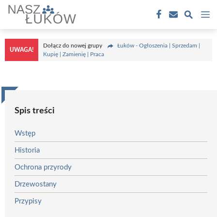
Przejdź
M
do
treści
Dołącz do nowej grupy
Łuków - Ogłoszenia | Sprzedam |
UWAGA!
Kupię | Zamienię | Praca
Spis treści
Wstęp
Historia
Ochrona przyrody
Drzewostany
Przypisy