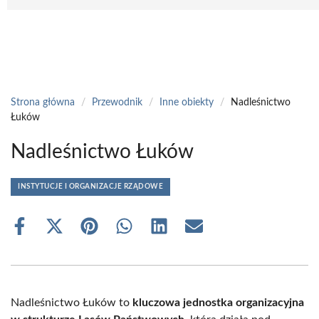
Strona główna
/
Przewodnik
/
Inne obiekty
/
Nadleśnictwo
Łuków
Nadleśnictwo Łuków
INSTYTUCJE I ORGANIZACJE RZĄDOWE
Share
Share
Share
Share
Share
Share
on
on
on
on
on
on
Facebook
X
Pinterest
WhatsApp
LinkedIn
Email
(Twitter)
Nadleśnictwo Łuków to
kluczowa jednostka organizacyjna