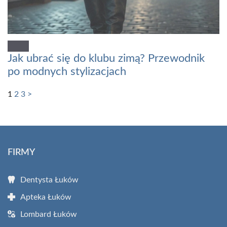
Jak ubrać się do klubu zimą? Przewodnik
po modnych stylizacjach
1
2
3
>
FIRMY
Dentysta Łuków
Apteka Łuków
Lombard Łuków