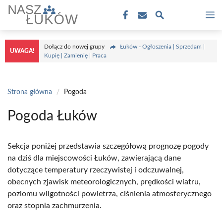
Przejdź
M
do
treści
Dołącz do nowej grupy
Łuków - Ogłoszenia | Sprzedam |
UWAGA!
Kupię | Zamienię | Praca
Strona główna
/
Pogoda
Pogoda Łuków
Sekcja poniżej przedstawia szczegółową prognozę pogody
na dziś dla miejscowości Łuków, zawierającą dane
dotyczące temperatury rzeczywistej i odczuwalnej,
obecnych zjawisk meteorologicznych, prędkości wiatru,
poziomu wilgotności powietrza, ciśnienia atmosferycznego
oraz stopnia zachmurzenia.