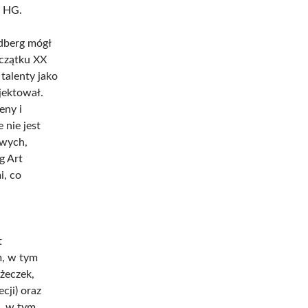
m HG.
ldberg mógł
oczątku XX
 talenty jako
jektował.
eny i
nie jest
owych,
g Art
i, co
t
m, w tym
ążeczek,
cji) oraz
a, w tym