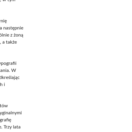
wnię
a następnie
lnie z żoną
, a także
ypografii
tania. W
dkreślając
h i
stów
ryginalnymi
grafię
 Trzy lata