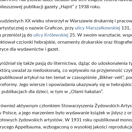
bileuszowej publikacji gazety „Hajnt” z 1938 roku.
udziestych XX wieku otworzył w Warszawie drukarnię i praco
artystycznej o nazwie Graficon, przy
ulicy Marszałkowskiej
131, 
 przeniósł ją do
ulicy Królewskiej
25. W swoim warsztacie, wspó
ektował czcionki hebrajskie, ornamenty drukarskie oraz litografie
ryce dla wydawnictw i gazet.
óżniał się także pasją do liternictwa, dążąc do udoskonalenia t
, którą uważał za niedoskonałą, co wpływało na przyjemność czy
publikował artykuł na ten temat w czasopiśmie „Bikher-velt”, po
 reformy. Jego wiersze i opowiadania ukazywały się w hebrajskic
 publikacjach dla dzieci, w tym w „Olami hakatan”.
 również aktywnym członkiem Stowarzyszenia Żydowskich Arty
 Polsce, a jego marzeniem było wydawanie książek w jidysz z o
zołowych žydowskich artystów. W 1931 roku opublikował mono
rycego Appelbauma, wzbogaconą o wysokiej jakości reprodukcje.