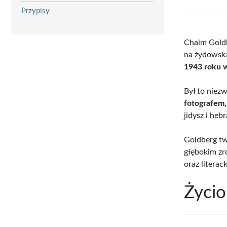
Przypisy
Chaim Goldb
na żydowską
1943 roku w
Był to niezw
fotografem,
jidysz i heb
Goldberg tw
głębokim zr
oraz literac
Życio