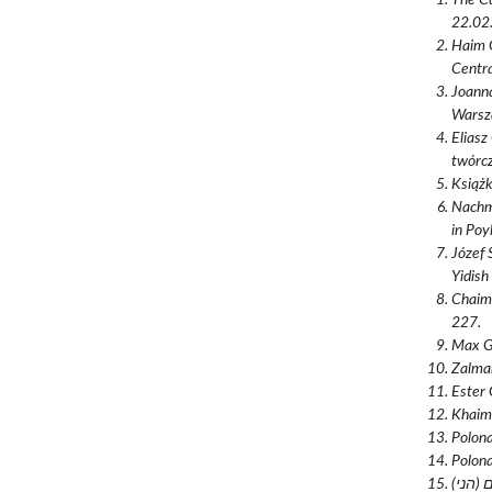
22.02.
Haim G
Centra
Joanna
Warsz
Eliasz
twórcz
Książk
Nachma
in Poy
Józef 
Yidish
Chaim 
227.
Max Go
Zalman
Ester 
Khaim 
Polona
Polona
נאָלדבערג, חײם (הני) Goldber