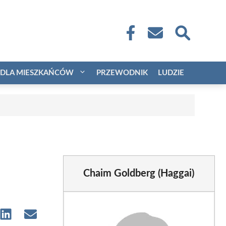
DLA MIESZKAŃCÓW
PRZEWODNIK
LUDZIE
Chaim Goldberg (Haggai)
e
Share
Share
on
on