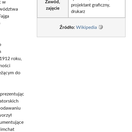
t w
Zawód,
projektant graficzny,
zajęcie
jewództwa
drukarz
Fajga
e
Źródło:
Wikipedia
o
h
 1912 roku,
ności
leżącym do
prezentując
atorskich
 dodawaniu
worzył
kumentujące
Simchat