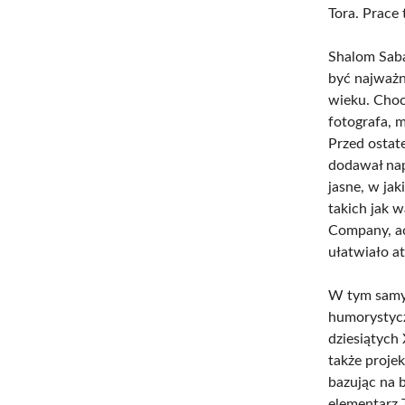
Tora. Prace
Shalom Saba
być najważn
wieku. Choci
fotografa, 
Przed ostat
dodawał nap
jasne, w ja
takich jak 
Company, ac
ułatwiało at
W tym samy
humorystycz
dziesiątych 
także proje
bazując na 
elementarz T