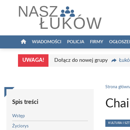
Przejdź
do
treści
WIADOMOŚCI
POLICJA
FIRMY
OGŁOSZE
UWAGA!
Dołącz do nowej grupy
Łukó
Strona główn
Chai
Spis treści
Wstęp
KULTURA I SZ
Życiorys