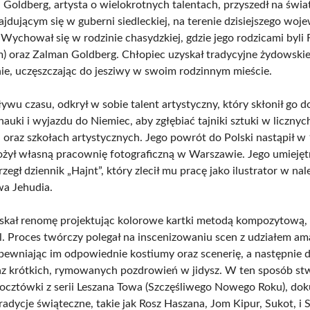
l Goldberg, artysta o wielokrotnych talentach, przyszedł na świa
ajdującym się w guberni siedleckiej, na terenie dzisiejszego wo
 Wychował się w rodzinie chasydzkiej, gdzie jego rodzicami byli 
) oraz Zalman Goldberg. Chłopiec uzyskał tradycyjne żydowski
ie, uczęszczając do jesziwy w swoim rodzinnym mieście.
wu czasu, odkrył w sobie talent artystyczny, który skłonił go d
auki i wyjazdu do Niemiec, aby zgłębiać tajniki sztuki w licznyc
 oraz szkołach artystycznych. Jego powrót do Polski nastąpił w
łożył własną pracownię fotograficzną w Warszawie. Jego umiejęt
zegł dziennik „Hajnt”, który zlecił mu pracę jako ilustrator w na
a Jehudia.
skał renomę projektując kolorowe kartki metodą kompozytową, 
yl. Proces twórczy polegał na inscenizowaniu scen z udziałem am
pewniając im odpowiednie kostiumy oraz scenerię, a następnie
oraz krótkich, rymowanych pozdrowień w jidysz. W ten sposób st
ocztówki z serii Leszana Towa (Szczęśliwego Nowego Roku), do
radycje świąteczne, takie jak Rosz Haszana, Jom Kipur, Sukot, i 