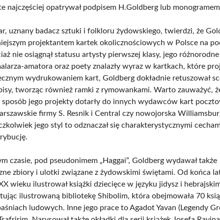
 te najczęściej opatrywał podpisem H.Goldberg lub monograme
r, uznany badacz sztuki i folkloru żydowskiego, twierdzi, że Go
iejszym projektantem kartek okolicznościowych w Polsce na p
aż nie osiągnął statusu artysty pierwszej klasy, jego różnorodne
malarza-amatora oraz poety znalazły wyraz w kartkach, które pro
ecznym wydrukowaniem kart, Goldberg dokładnie retuszował sc
isy, tworząc również ramki z rymowankami. Warto zauważyć, że 
ki sposób jego projekty dotarły do innych wydawców kart poczt
warszawskie firmy S. Resnik i Central czy nowojorska Williamsbur
zkolwiek jego styl to odznaczał się charakterystycznymi cecham
rybucję.
m czasie, pod pseudonimem „Haggai”, Goldberg wydawał także
ne zbiory i ulotki związane z żydowskimi świętami. Od końca la
XX wieku ilustrował książki dziecięce w języku jidysz i hebrajski
ktując ilustrowaną bibliotekę Shibolim, która obejmowała 70 ksi
baśniach ludowych. Inne jego prace to Agadot Yavan (Legendy Gre
safririm. Narysował także okładki dla serii książek Josefa Ravin