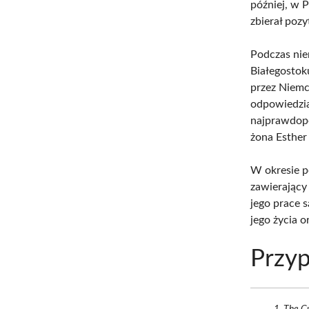
później, w 
zbierał poz
Podczas niem
Białegostoku
przez Niemc
odpowiedzia
najprawdopo
żona Esther 
W okresie p
zawierający
jego prace 
jego życia o
Przyp
The Cu