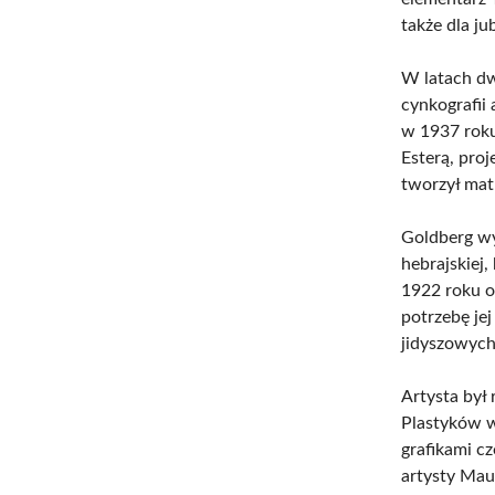
także dla ju
W latach dw
cynkografii 
w 1937 roku
Esterą, proj
tworzył mat
Goldberg wyr
hebrajskiej
1922 roku o
potrzebę jej
jidyszowych
Artysta był
Plastyków w
grafikami c
artysty Mau