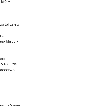
 który
został zajęty
erć
ego bliscy –
bum
1918. Dziś
wiadectwo
2017 r. [dostęp