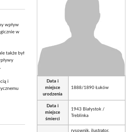
sApp
LinkedIn
Email
tny wpływ
agicznie w
ale także był
wpływy
.
cią i
Data i
miejsce
1888/1890 Łuków
stycznemu
urodzenia
Data i
1943 Białystok /
miejsce
Treblinka
śmierci
rysownik, ilustrator,