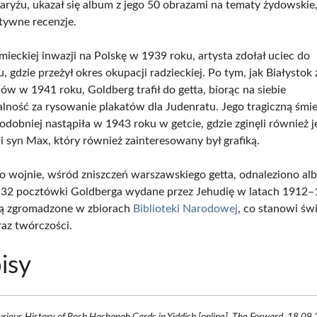
Paryżu, ukazał się album z jego 50 obrazami na tematy żydowskie,
ytywne recenzje.
ieckiej inwazji na Polskę w 1939 roku, artysta zdołał uciec do
, gdzie przeżył okres okupacji radzieckiej. Po tym, jak Białystok 
ów w 1941 roku, Goldberg trafił do getta, biorąc na siebie
lność za rysowanie plakatów dla Judenratu. Jego tragiczną śmi
dobniej nastąpiła w 1943 roku w getcie, gdzie zginęli również j
i syn Max, który również zainteresowany był grafiką.
o wojnie, wśród zniszczeń warszawskiego getta, odnaleziono al
 32 pocztówki Goldberga wydane przez Jehudię w latach 1912–
są zgromadzone w zbiorach
Biblioteki Narodowej
, co stanowi ś
raz twórczości.
isy
rious History of Rosh Hashanah Cards in Yiddish [online], The Forward, 18.09.