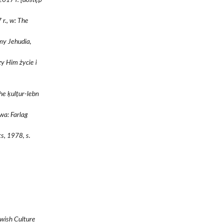
r., w: The
my Jehudia,
zy Him życie i
he ḳulṭur-lebn
wa: Farlag
s, 1978, s.