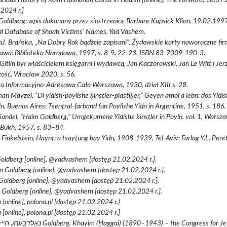
2024 r.]
oldberg: wpis dokonany przez siostrzenicę Barbarę Kupsick Klion, 19.02.1997 
l Database of Shoah Victims’ Names, Yad Vashem.
J. Brańska, „Na Dobry Rok bądźcie zapisani”. Żydowskie karty noworoczne fir
awa: Biblioteka Narodowa, 1997, s. 8-9, 22-23, ISBN 83-7009-190-3.
 Gitlin był właścicielem księgarni i wydawcą, Jan Kaczorowski, Jan Le Witt i Jer
ość, Wrocław 2020, s. 56.
a Informacyjno-Adresowa Cała Warszawa, 1930, dział XIII s. 28.
n Mayzel, “Di yidish-poylishe ḳinstler-plastiḳer,” Geṿen amol a lebn: dos Yidis
ln, Buenos Aires: Tsenṭral-farband fun Poylishe Yidn in Argenṭine, 1951, s. 186.
Sandel, “Haim Goldberg,” Umgekumene Yidishe kinsṭler in Poyln, vol. 1, Warsza
 Bukh, 1957, s. 83–84.
Finkelstein, Haynṭ: a tsayṭung bay Yidn, 1908-1939, Tel-Aviv: Farlag Y.L. Peret
ldberg [online], @yadvashem [dostęp 21.02.2024 r.].
 Goldberg [online], @yadvashem [dostęp 21.02.2024 r.].
Goldberg [online], @yadvashem [dostęp 21.02.2024 r.].
Goldberg [online], @yadvashem [dostęp 21.02.2024 r.].
 [online], polona.pl [dostęp 21.02.2024 r.]
 [online], polona.pl [dostęp 21.02.2024 r.]
g, Khayim (Ḥaggai) (1890–1943) – the Congress for Jewish Culture