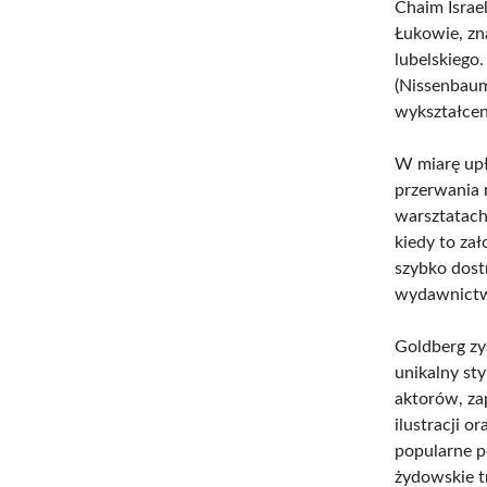
Chaim Israe
Łukowie, zn
lubelskiego.
(Nissenbaum
wykształcen
W miarę upły
przerwania n
warsztatach
kiedy to za
szybko dostr
wydawnictw
Goldberg zy
unikalny st
aktorów, za
ilustracji 
popularne p
żydowskie t