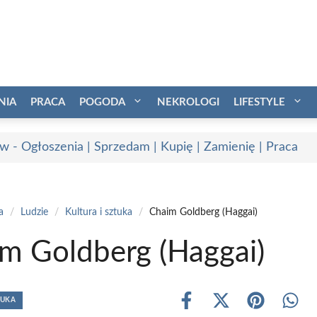
NIA
PRACA
POGODA
NEKROLOGI
LIFESTYLE
w - Ogłoszenia | Sprzedam | Kupię | Zamienię | Praca
a
/
Ludzie
/
Kultura i sztuka
/
Chaim Goldberg (Haggai)
m Goldberg (Haggai)
TUKA
Share
Share
Share
Shar
on
on
on
on