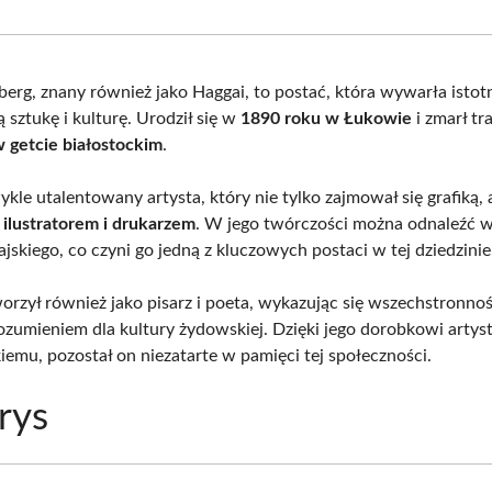
Facebook
X
Pinterest
What
(Twitter)
erg, znany również jako Haggai, to postać, która wywarła isto
 sztukę i kulturę. Urodził się w
1890 roku w Łukowie
i zmarł tr
 getcie białostockim
.
ykle utalentowany artysta, który nie tylko zajmował się grafiką, 
 ilustratorem i drukarzem
. W jego twórczości można odnaleźć 
rajskiego, co czyni go jedną z kluczowych postaci w tej dziedzinie
orzył również jako pisarz i poeta, wykazując się wszechstronnoś
ozumieniem dla kultury żydowskiej. Dzięki jego dorobkowi arty
kiemu, pozostał on niezatarte w pamięci tej społeczności.
rys