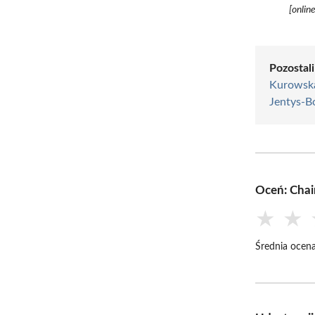
[onlin
Pozostali
Kurowsk
Jentys-B
Oceń: Chai
★
★
Średnia ocena