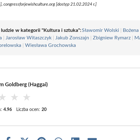
e], congressforjewishculture.org [dostęp 21.02.2024 r.]
 ludzie w kategorii "Kultura i sztuka":
Sławomir Wolski
|
Bożena
a
|
Jarosław Witaszczyk
|
Jakub Zonszajn
|
Zbigniew Rymarz
|
Ma
orelowska
|
Wiesława Grochowska
m Goldberg (Haggai)
★
★
★
:
4.96
Liczba ocen:
20