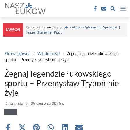
Przejdź
M
do
treści
Dołącz do nowej grupy
Łuków - Ogłoszenia | Sprzedam |
UWAGA!
Kupię | Zamienię | Praca
Strona główna
/
Wiadomości
/
Żegnaj legendzie łukowskiego
sportu – Przemysław Tryboń nie żyje
Żegnaj legendzie łukowskiego
sportu – Przemysław Tryboń nie
żyje
Data dodania:
29 czerwca 2026 r.
Share
Share
Share
Share
Share
Share