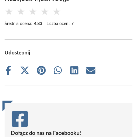
★
★
★
★
★
Średnia ocena:
4.83
Liczba ocen:
7
Udostępnij
Share
Share
Share
Share
Share
Share
on
on
on
on
on
on
Facebook
X
Pinterest
WhatsApp
LinkedIn
Email
(Twitter)
Dołącz do nas na Facebooku!