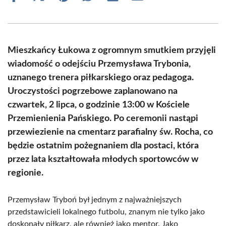
on
on
on
on
on
on
Facebook
X
Pinterest
WhatsApp
LinkedIn
Email
(Twitter)
Mieszkańcy Łukowa z ogromnym smutkiem przyjęli
wiadomość o odejściu Przemysława Trybonia,
uznanego trenera piłkarskiego oraz pedagoga.
Uroczystości pogrzebowe zaplanowano na
czwartek, 2 lipca, o godzinie 13:00 w Kościele
Przemienienia Pańskiego. Po ceremonii nastąpi
przewiezienie na cmentarz parafialny św. Rocha, co
będzie ostatnim pożegnaniem dla postaci, która
przez lata kształtowała młodych sportowców w
regionie.
Przemysław Tryboń był jednym z najważniejszych
przedstawicieli lokalnego futbolu, znanym nie tylko jako
doskonały piłkarz, ale również jako mentor. Jako