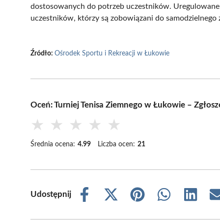
dostosowanych do potrzeb uczestników. Uregulowane 
uczestników, którzy są zobowiązani do samodzielnego z
Źródło:
Ośrodek Sportu i Rekreacji w Łukowie
Oceń: Turniej Tenisa Ziemnego w Łukowie – Zgłosz
★
★
★
★
★
Średnia ocena:
4.99
Liczba ocen:
21
Udostępnij
Share
Share
Share
Share
Share
on
on
on
on
on
Facebook
X
Pinterest
WhatsApp
LinkedIn