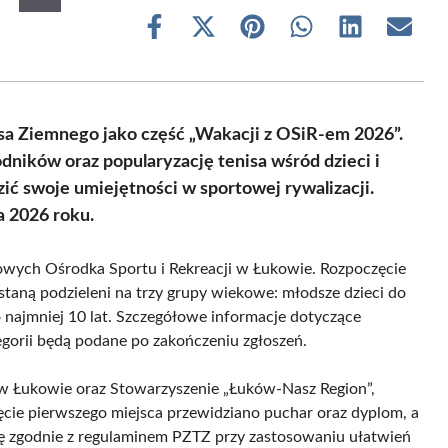
Share
Share
Share
Share
Share
Share
on
on
on
on
on
on
Facebook
X
Pinterest
WhatsApp
LinkedIn
Email
(Twitter)
sa Ziemnego jako część „Wakacji z OSiR-em 2026”.
dników oraz popularyzację tenisa wśród dzieci i
ić swoje umiejętności w sportowej rywalizacji.
a 2026 roku.
isowych Ośrodka Sportu i Rekreacji w Łukowie. Rozpoczęcie
aną podzieleni na trzy grupy wiekowe: młodsze dzieci do
co najmniej 10 lat. Szczegółowe informacje dotyczące
gorii będą podane po zakończeniu zgłoszeń.
 w Łukowie oraz Stowarzyszenie „Łuków-Nasz Region”,
ęcie pierwszego miejsca przewidziano puchar oraz dyplom, a
ę zgodnie z regulaminem PZTZ przy zastosowaniu ułatwień