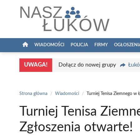
Przejdź
do
treści
WIADOMOŚCI
POLICJA
FIRMY
OGŁOSZENI
UWAGA!
Dołącz do nowej grupy
Łukó
Strona główna
/
Wiadomości
/
Turniej Tenisa Ziemnego w 
Turniej Tenisa Ziem
Zgłoszenia otwarte!