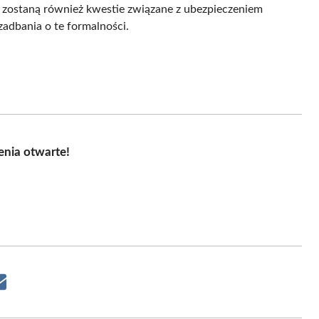
zostaną również kwestie związane z ubezpieczeniem
adbania o te formalności.
enia otwarte!
Share
on
Email