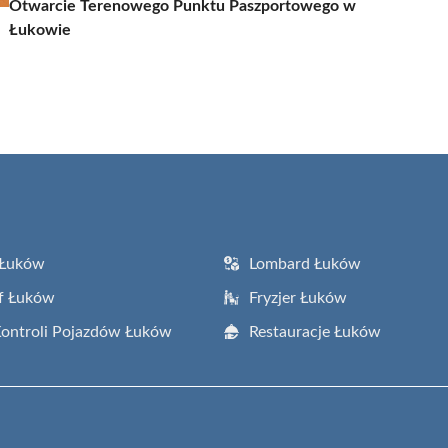
Otwarcie Terenowego Punktu Paszportowego w
Łukowie
 Łuków
Lombard Łuków
f Łuków
Fryzjer Łuków
Kontroli Pojazdów Łuków
Restauracje Łuków