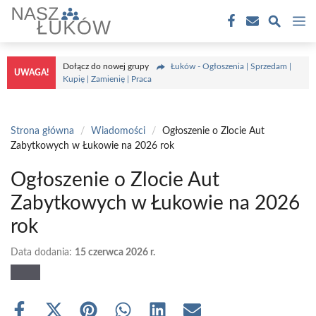
Przejdź
M
do
treści
Dołącz do nowej grupy
Łuków - Ogłoszenia | Sprzedam |
UWAGA!
Kupię | Zamienię | Praca
Strona główna
/
Wiadomości
/
Ogłoszenie o Zlocie Aut
Zabytkowych w Łukowie na 2026 rok
Ogłoszenie o Zlocie Aut
Zabytkowych w Łukowie na 2026
rok
Data dodania:
15 czerwca 2026 r.
Share
Share
Share
Share
Share
Share