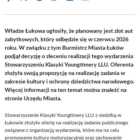
on
on
on
on
on
on
Facebook
X
Pinterest
WhatsApp
LinkedIn
Email
(Twitter)
Władze Łukowa ogłosiły, że planowany jest zlot aut
zabytkowych, który odbędzie się w czerwcu 2026
roku. W związku z tym Burmistrz Miasta Łuków
podjął decyzję o zleceniu realizacji tego wydarzenia
Stowarzyszeniu Klasyki Youngtimery LLU. Oferenta
złożyła swoją propozycję na realizację zadania w
zakresie kultury i ochrony dziedzictwa narodowego.
Więcej informacji na ten temat można znaleźć na
stronie Urzędu Miasta.
Stowarzyszenie Klasyki Youngtimery LLU z siedzibą w
Łukowie złożyło ofertę na realizację zadania publicznego
związane z organizacją wydarzenia, które ma na celu
promowanie kultury motoryzacyjnej oraz zachowanie