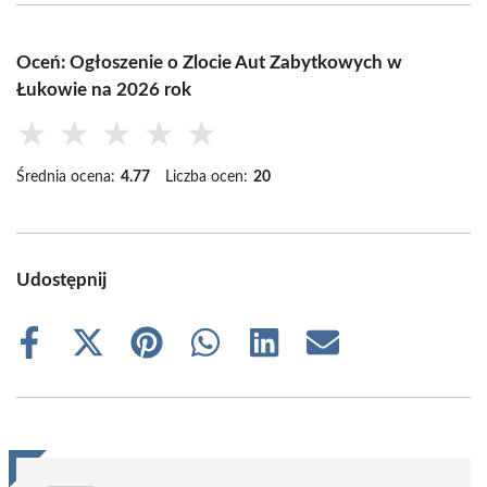
Oceń: Ogłoszenie o Zlocie Aut Zabytkowych w
Łukowie na 2026 rok
★
★
★
★
★
Średnia ocena:
4.77
Liczba ocen:
20
Udostępnij
Share
Share
Share
Share
Share
Share
on
on
on
on
on
on
Facebook
X
Pinterest
WhatsApp
LinkedIn
Email
(Twitter)