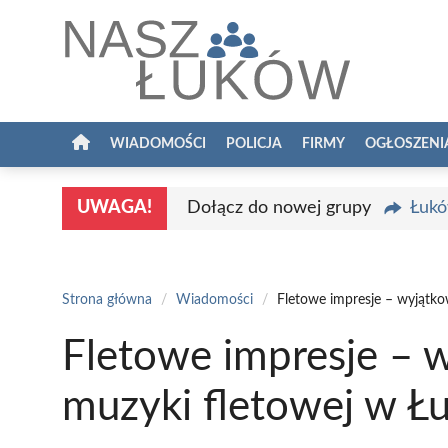
Przejdź
do
treści
WIADOMOŚCI
POLICJA
FIRMY
OGŁOSZENI
UWAGA!
Dołącz do nowej grupy
Łukó
Strona główna
/
Wiadomości
/
Fletowe impresje – wyjątko
Fletowe impresje – 
muzyki fletowej w Ł