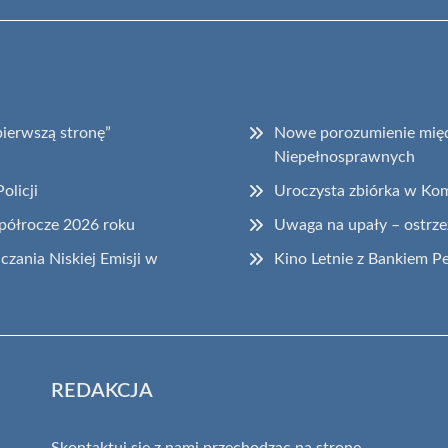
pierwszą stronę”
Nowe porozumienie międz
Niepełnosprawnych
olicji
Uroczysta zbiórka w Kom
 półrocze 2026 roku
Uwaga na upały – ostrz
zania Niskiej Emisji w
Kino Letnie z Bankiem P
REDAKCJA
Skontaktuj się z nami przechodząc na stronę