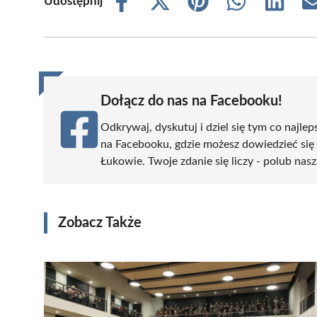
Udostępnij
Share
Share
Share
Share
Share
on
on
on
on
on
Facebook
X
Pinterest
WhatsApp
LinkedIn
(Twitter)
Dołącz do nas na Facebooku!
Odkrywaj, dyskutuj i dziel się tym co najlep
na Facebooku, gdzie możesz dowiedzieć się
Łukowie. Twoje zdanie się liczy - polub nasz
Zobacz Także