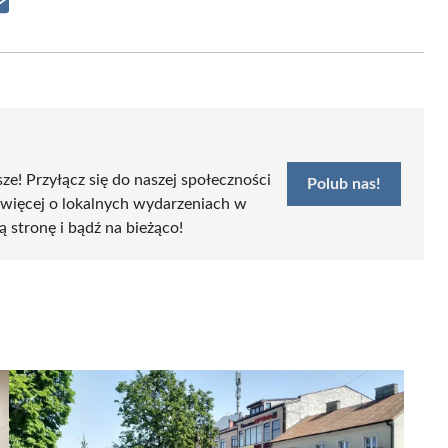
Share
on
Email
sze! Przyłącz się do naszej społeczności
Polub nas!
 więcej o lokalnych wydarzeniach w
ą stronę i bądź na bieżąco!