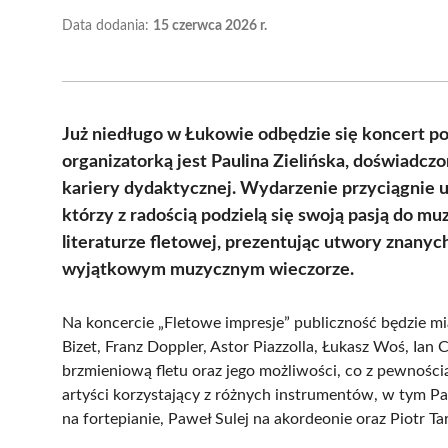
Data dodania:
15 czerwca 2026 r.
Już niedługo w Łukowie odbędzie się koncert p
organizatorką jest Paulina Zielińska, doświadczo
kariery dydaktycznej. Wydarzenie przyciągnie u
którzy z radością podzielą się swoją pasją do m
literaturze fletowej, prezentując utwory znany
wyjątkowym muzycznym wieczorze.
Na koncercie „Fletowe impresje” publiczność będzie m
Bizet, Franz Doppler, Astor Piazzolla, Łukasz Woś, Ian
brzmieniową fletu oraz jego możliwości, co z pewnoś
artyści korzystający z różnych instrumentów, w tym Pau
na fortepianie, Paweł Sulej na akordeonie oraz Piotr Ta