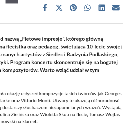
Share
Share
Share
Share
Share
Share
on
on
on
on
on
on
Facebook
X
Pinterest
WhatsApp
LinkedIn
Email
(Twitter)
od nazwą „Fletowe impresje”, którego główną
na flecistka oraz pedagog, świętująca 10-lecie swojej
znanych artystów z Siedlec i Radzynia Podlaskiego,
uzyki. Program koncertu skoncentruje się na bogatej
ch kompozytorów. Warto wziąć udział w tym
iała okazję usłyszeć kompozycje takich twórców jak Georges
 Clarke oraz Vittorio Monti. Utwory te ukazują różnorodność
cią dostarczy słuchaczom niezapomnianych wrażeń. Wystąpią
lina Zielińska oraz Wioletta Skup na flecie, Tomasz Wojtaś
rnowski na klarnet.