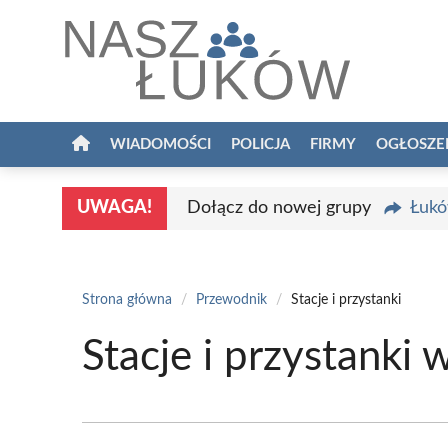
Przejdź
do
treści
WIADOMOŚCI
POLICJA
FIRMY
OGŁOSZE
UWAGA!
Dołącz do nowej grupy
Łukó
Strona główna
/
Przewodnik
/
Stacje i przystanki
Stacje i przystanki