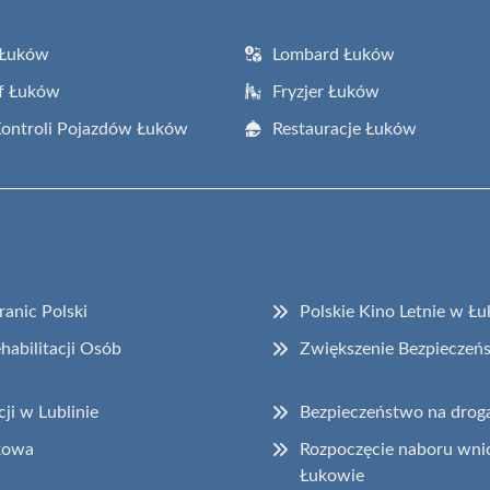
 Łuków
Lombard Łuków
f Łuków
Fryzjer Łuków
Kontroli Pojazdów Łuków
Restauracje Łuków
anic Polski
Polskie Kino Letnie w Ł
abilitacji Osób
Zwiększenie Bezpieczeńs
ji w Lublinie
Bezpieczeństwo na droga
ukowa
Rozpoczęcie naboru wnio
Łukowie