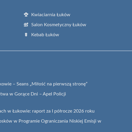
Kwiaciarnia Łuków
Salon Kosmetyczny Łuków
Kebab Łuków
ukowie – Seans „Miłość na pierwszą stronę”
twa w Gorące Dni – Apel Policji
ch w Łukowie: raport za I półrocze 2026 roku
sków w Programie Ograniczania Niskiej Emisji w