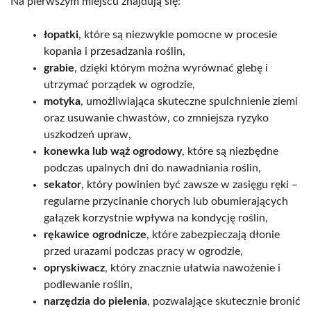
Na pierwszym miejscu znajdują się:
łopatki
, które są niezwykle pomocne w procesie
kopania i przesadzania roślin,
grabie
, dzięki którym można wyrównać glebę i
utrzymać porządek w ogrodzie,
motyka
, umożliwiająca skuteczne spulchnienie ziemi
oraz usuwanie chwastów, co zmniejsza ryzyko
uszkodzeń upraw,
konewka lub wąż ogrodowy
, które są niezbędne
podczas upalnych dni do nawadniania roślin,
sekator
, który powinien być zawsze w zasięgu ręki –
regularne przycinanie chorych lub obumierających
gałązek korzystnie wpływa na kondycję roślin,
rękawice ogrodnicze
, które zabezpieczają dłonie
przed urazami podczas pracy w ogrodzie,
opryskiwacz
, który znacznie ułatwia nawożenie i
podlewanie roślin,
narzędzia do pielenia
, pozwalające skutecznie bronić