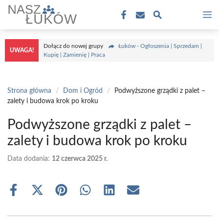
Przejdź
M
do
treści
Dołącz do nowej grupy
Łuków - Ogłoszenia | Sprzedam |
UWAGA!
Kupię | Zamienię | Praca
Strona główna
/
Dom i Ogród
/
Podwyższone grządki z palet –
zalety i budowa krok po kroku
Podwyższone grządki z palet –
zalety i budowa krok po kroku
Data dodania:
12 czerwca 2025 r.
Share
Share
Share
Share
Share
Share
on
on
on
on
on
on
Facebook
X
Pinterest
WhatsApp
LinkedIn
Email
(Twitter)