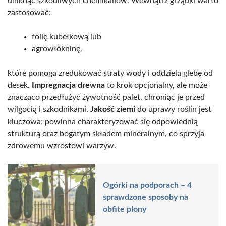
uniknąć szkodliwych chemikaliów. Wewnątrz grządki warto
zastosować:
folię kubełkową lub
agrowłókninę,
które pomogą zredukować straty wody i oddzielą glebę od
desek.
Impregnacja drewna
to krok opcjonalny, ale może
znacząco przedłużyć żywotność palet, chroniąc je przed
wilgocią i szkodnikami.
Jakość ziemi
do uprawy roślin jest
kluczowa; powinna charakteryzować się odpowiednią
strukturą oraz bogatym składem mineralnym, co sprzyja
zdrowemu wzrostowi warzyw.
Ogórki na podporach – 4
sprawdzone sposoby na
obfite plony