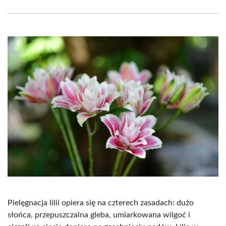
Facebook
X
Pinterest
WhatsApp
LinkedIn
Email
(Twitter)
Pielęgnacja lilii opiera się na czterech zasadach: dużo
słońca, przepuszczalna gleba, umiarkowana wilgoć i