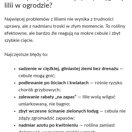
lilii w ogrodzie?
Najwięcej problemów z liliami nie wynika z trudności
uprawy, ale z nadmiaru troski w złym momencie. To rośliny
efektowne, ale bardzo źle reagują na mokre cebule i zbyt
szybkie cięcie.
Najczęstsze błędy to:
sadzenie w ciężkiej, gliniastej ziemi bez drenażu
—
cebule mogą gnić;
podlewanie po liściach i kwiatach
— rośnie ryzyko
chorób grzybowych;
zalewanie rabaty „na zapas”
— lilie wolą wilgoć
umiarkowaną, nie bagno;
zbyt wczesne ścinanie zielonych łodyg
— cebula nie
zdąży zgromadzić zapasów;
nadmiar azotu po kwitnieniu
— roślina zamiast