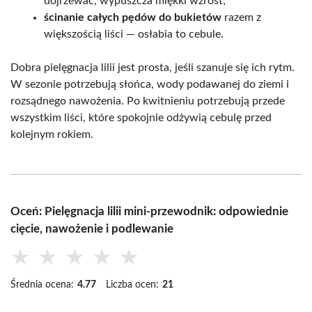
dojrzewać, wypuszcza miękki wzrost;
ścinanie całych pędów do bukietów
razem z
większością liści — osłabia to cebule.
Dobra pielęgnacja lilii jest prosta, jeśli szanuje się ich rytm.
W sezonie potrzebują słońca, wody podawanej do ziemi i
rozsądnego nawożenia. Po kwitnieniu potrzebują przede
wszystkim liści, które spokojnie odżywią cebulę przed
kolejnym rokiem.
Oceń: Pielęgnacja lilii mini-przewodnik: odpowiednie
cięcie, nawożenie i podlewanie
★
★
★
★
★
Średnia ocena:
4.77
Liczba ocen:
21