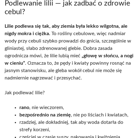
Podlewanie lilii — jak zadbać o zdrowie
cebul?
Lilie podlewa się tak, aby ziemia była lekko wilgotna, ale
nigdy mokra i ciężka.
To rośliny cebulowe, więc nadmiar
wody przy cebuli szybko prowadzi do gnicia, szczególnie w
gliniastej, słabo zdrenowanej glebie. Dobra zasada
ogrodnicza mówi, że lilie lubią mieć
„głowę w słońcu, a nogi
w cieniu”
. Oznacza to, że pędy i kwiaty powinny rosnąć na
jasnym stanowisku, ale gleba wokół cebul nie może się
nadmiernie nagrzewać i przesychać.
Jak podlewać lilie?
rano
, nie wieczorem,
bezpośrednio na ziemię
, nie po liściach i kwiatach,
rzadziej, ale dokładniej, tak aby woda dotarła do
strefy korzeni,
częściej w czasie suszy, pąkowania i kwitnienia,