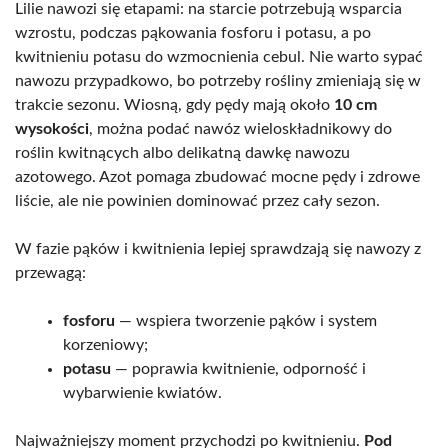
Lilie nawozi się etapami: na starcie potrzebują wsparcia
wzrostu, podczas pąkowania fosforu i potasu, a po
kwitnieniu potasu do wzmocnienia cebul. Nie warto sypać
nawozu przypadkowo, bo potrzeby rośliny zmieniają się w
trakcie sezonu. Wiosną, gdy pędy mają około
10 cm
wysokości
, można podać nawóz wieloskładnikowy do
roślin kwitnących albo delikatną dawkę nawozu
azotowego. Azot pomaga zbudować mocne pędy i zdrowe
liście, ale nie powinien dominować przez cały sezon.
W fazie pąków i kwitnienia lepiej sprawdzają się nawozy z
przewagą:
fosforu
— wspiera tworzenie pąków i system
korzeniowy;
potasu
— poprawia kwitnienie, odporność i
wybarwienie kwiatów.
Najważniejszy moment przychodzi po kwitnieniu.
Pod