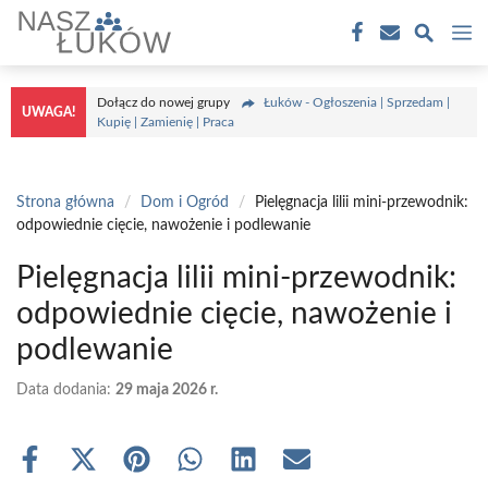
Przejdź
M
do
treści
Dołącz do nowej grupy
Łuków - Ogłoszenia | Sprzedam |
UWAGA!
Kupię | Zamienię | Praca
Strona główna
/
Dom i Ogród
/
Pielęgnacja lilii mini-przewodnik:
odpowiednie cięcie, nawożenie i podlewanie
Pielęgnacja lilii mini-przewodnik:
odpowiednie cięcie, nawożenie i
podlewanie
Data dodania:
29 maja 2026 r.
Share
Share
Share
Share
Share
Share
on
on
on
on
on
on