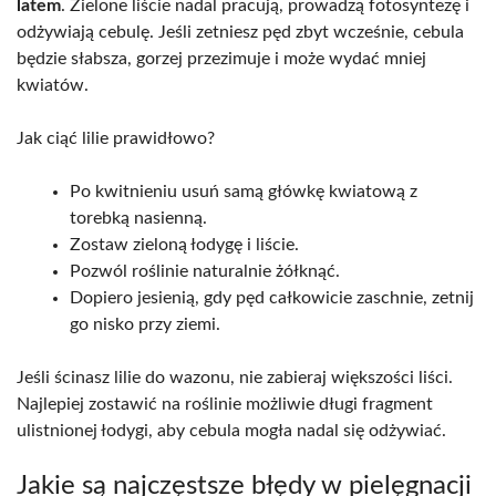
latem
. Zielone liście nadal pracują, prowadzą fotosyntezę i
odżywiają cebulę. Jeśli zetniesz pęd zbyt wcześnie, cebula
będzie słabsza, gorzej przezimuje i może wydać mniej
kwiatów.
Jak ciąć lilie prawidłowo?
Po kwitnieniu usuń samą główkę kwiatową z
torebką nasienną.
Zostaw zieloną łodygę i liście.
Pozwól roślinie naturalnie żółknąć.
Dopiero jesienią, gdy pęd całkowicie zaschnie, zetnij
go nisko przy ziemi.
Jeśli ścinasz lilie do wazonu, nie zabieraj większości liści.
Najlepiej zostawić na roślinie możliwie długi fragment
ulistnionej łodygi, aby cebula mogła nadal się odżywiać.
Jakie są najczęstsze błędy w pielęgnacji