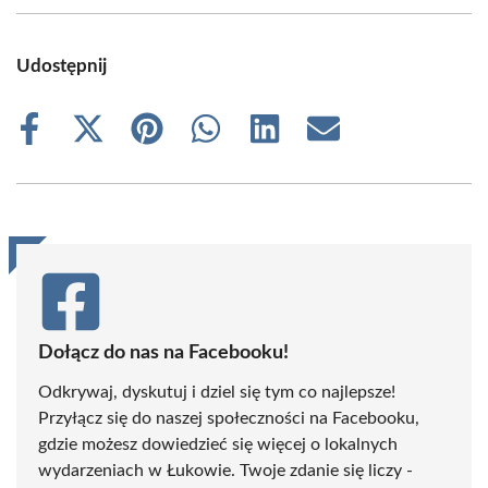
Udostępnij
Share
Share
Share
Share
Share
Share
on
on
on
on
on
on
Facebook
X
Pinterest
WhatsApp
LinkedIn
Email
(Twitter)
Dołącz do nas na Facebooku!
Odkrywaj, dyskutuj i dziel się tym co najlepsze!
Przyłącz się do naszej społeczności na Facebooku,
gdzie możesz dowiedzieć się więcej o lokalnych
wydarzeniach w Łukowie. Twoje zdanie się liczy -