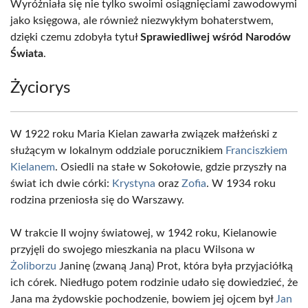
Wyróżniała się nie tylko swoimi osiągnięciami zawodowymi
jako księgowa, ale również niezwykłym bohaterstwem,
dzięki czemu zdobyła tytuł
Sprawiedliwej wśród Narodów
Świata
.
Życiorys
W 1922 roku Maria Kielan zawarła związek małżeński z
służącym w lokalnym oddziale porucznikiem
Franciszkiem
Kielanem
. Osiedli na stałe w Sokołowie, gdzie przyszły na
świat ich dwie córki:
Krystyna
oraz
Zofia
. W 1934 roku
rodzina przeniosła się do Warszawy.
W trakcie II wojny światowej, w 1942 roku, Kielanowie
przyjęli do swojego mieszkania na placu Wilsona w
Żoliborzu
Janinę (zwaną Janą) Prot, która była przyjaciółką
ich córek. Niedługo potem rodzinie udało się dowiedzieć, że
Jana ma żydowskie pochodzenie, bowiem jej ojcem był
Jan