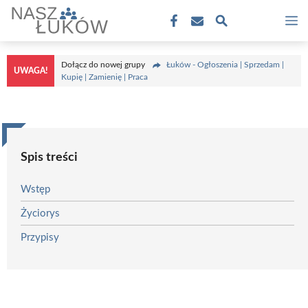
Przejdź
M
do
treści
Dołącz do nowej grupy
Łuków - Ogłoszenia | Sprzedam |
UWAGA!
Kupię | Zamienię | Praca
Spis treści
Wstęp
Życiorys
Przypisy