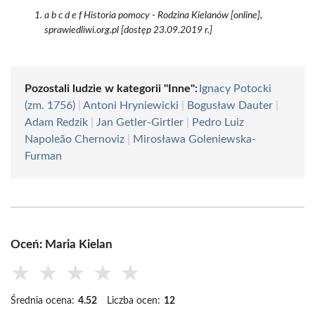
a b c d e f Historia pomocy - Rodzina Kielanów [online],
sprawiedliwi.org.pl [dostęp 23.09.2019 r.]
Pozostali ludzie w kategorii "Inne":
Ignacy Potocki
(zm. 1756)
|
Antoni Hryniewicki
|
Bogusław Dauter
|
Adam Redzik
|
Jan Getler-Girtler
|
Pedro Luiz
Napoleão Chernoviz
|
Mirosława Goleniewska-
Furman
Oceń: Maria Kielan
★
★
★
★
★
Średnia ocena:
4.52
Liczba ocen:
12