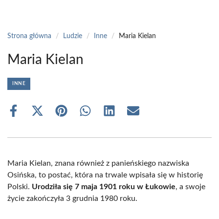
Strona główna
/
Ludzie
/
Inne
/
Maria Kielan
Maria Kielan
INNE
Share
Share
Share
Share
Share
Share
on
on
on
on
on
on
Facebook
X
Pinterest
WhatsApp
LinkedIn
Email
(Twitter)
Maria Kielan, znana również z panieńskiego nazwiska
Osińska, to postać, która na trwale wpisała się w historię
Polski.
Urodziła się 7 maja 1901 roku w Łukowie
, a swoje
życie zakończyła 3 grudnia 1980 roku.