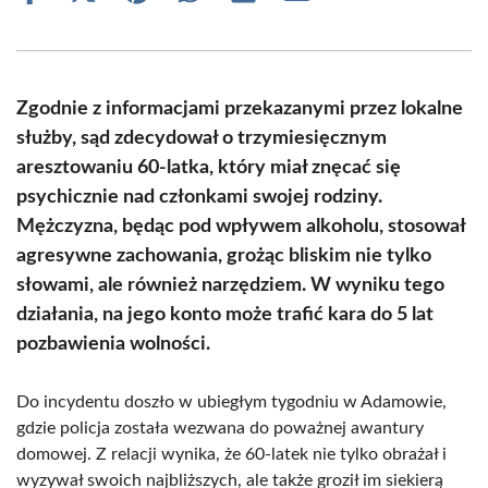
on
on
on
on
on
on
Facebook
X
Pinterest
WhatsApp
LinkedIn
Email
(Twitter)
Zgodnie z informacjami przekazanymi przez lokalne
służby, sąd zdecydował o trzymiesięcznym
aresztowaniu 60-latka, który miał znęcać się
psychicznie nad członkami swojej rodziny.
Mężczyzna, będąc pod wpływem alkoholu, stosował
agresywne zachowania, grożąc bliskim nie tylko
słowami, ale również narzędziem. W wyniku tego
działania, na jego konto może trafić kara do 5 lat
pozbawienia wolności.
Do incydentu doszło w ubiegłym tygodniu w Adamowie,
gdzie policja została wezwana do poważnej awantury
domowej. Z relacji wynika, że 60-latek nie tylko obrażał i
wyzywał swoich najbliższych, ale także groził im siekierą