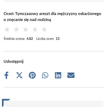
Oceń: Tymczasowy areszt dla mężczyzny oskarżonego
o znęcanie się nad rodziną
★
★
★
★
★
Średnia ocena:
4.82
Liczba ocen:
13
Udostępnij
Share
Share
Share
Share
Share
Share
on
on
on
on
on
on
Facebook
X
Pinterest
WhatsApp
LinkedIn
Email
(Twitter)