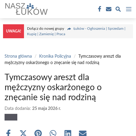
Przejdź
M
do
treści
Dołącz do nowej grupy
Łuków - Ogłoszenia | Sprzedam |
UWAGA!
Kupię | Zamienię | Praca
Strona główna
/
Kronika Policyjna
/
Tymczasowy areszt dla
mężczyzny oskarżonego o znęcanie się nad rodziną
Tymczasowy areszt dla
mężczyzny oskarżonego o
znęcanie się nad rodziną
Data dodania:
25 maja 2026 r.
Share
Share
Share
Share
Share
Share