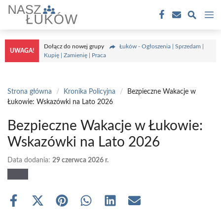
Przejdź
M
do
treści
Dołącz do nowej grupy
Łuków - Ogłoszenia | Sprzedam |
UWAGA!
Kupię | Zamienię | Praca
Strona główna
/
Kronika Policyjna
/
Bezpieczne Wakacje w
Łukowie: Wskazówki na Lato 2026
Bezpieczne Wakacje w Łukowie:
Wskazówki na Lato 2026
Data dodania:
29 czerwca 2026 r.
Share
Share
Share
Share
Share
Share
on
on
on
on
on
on
Facebook
X
Pinterest
WhatsApp
LinkedIn
Email