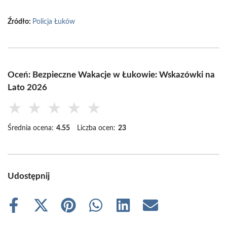
Źródło:
Policja Łuków
Oceń: Bezpieczne Wakacje w Łukowie: Wskazówki na
Lato 2026
★
★
★
★
★
Średnia ocena:
4.55
Liczba ocen:
23
Udostępnij
Share
Share
Share
Share
Share
Share
on
on
on
on
on
on
Facebook
X
Pinterest
WhatsApp
LinkedIn
Email