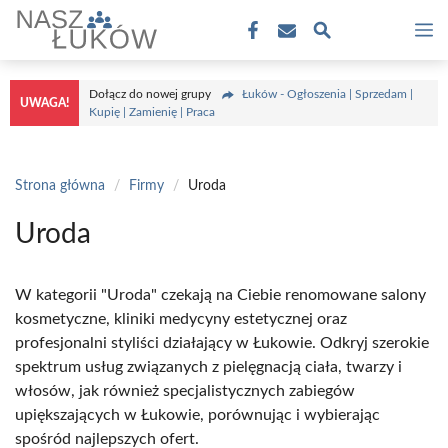
Przejdź
M
do
treści
Dołącz do nowej grupy
Łuków - Ogłoszenia | Sprzedam |
UWAGA!
Kupię | Zamienię | Praca
Strona główna
/
Firmy
/
Uroda
Uroda
W kategorii "Uroda" czekają na Ciebie renomowane salony
kosmetyczne, kliniki medycyny estetycznej oraz
profesjonalni styliści działający w Łukowie. Odkryj szerokie
spektrum usług związanych z pielęgnacją ciała, twarzy i
włosów, jak również specjalistycznych zabiegów
upiększających w Łukowie, porównując i wybierając
spośród najlepszych ofert.