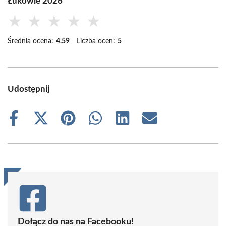
Łukowie 2026
★
★
★
★
★
Średnia ocena:
4.59
Liczba ocen:
5
Udostępnij
Share
Share
Share
Share
Share
Share
on
on
on
on
on
on
Facebook
X
Pinterest
WhatsApp
LinkedIn
Email
(Twitter)
Dołącz do nas na Facebooku!