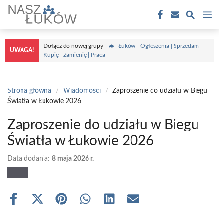
Przejdź
M
do
treści
Dołącz do nowej grupy
Łuków - Ogłoszenia | Sprzedam |
UWAGA!
Kupię | Zamienię | Praca
Strona główna
/
Wiadomości
/
Zaproszenie do udziału w Biegu
Światła w Łukowie 2026
Zaproszenie do udziału w Biegu
Światła w Łukowie 2026
Data dodania:
8 maja 2026 r.
Share
Share
Share
Share
Share
Share
on
on
on
on
on
on
Facebook
X
Pinterest
WhatsApp
LinkedIn
Email