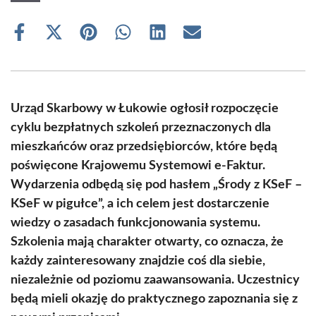
Share
Share
Share
Share
Share
Share
on
on
on
on
on
on
Facebook
X
Pinterest
WhatsApp
LinkedIn
Email
(Twitter)
Urząd Skarbowy w Łukowie ogłosił rozpoczęcie
cyklu bezpłatnych szkoleń przeznaczonych dla
mieszkańców oraz przedsiębiorców, które będą
poświęcone Krajowemu Systemowi e-Faktur.
Wydarzenia odbędą się pod hasłem „Środy z KSeF –
KSeF w pigułce”, a ich celem jest dostarczenie
wiedzy o zasadach funkcjonowania systemu.
Szkolenia mają charakter otwarty, co oznacza, że
każdy zainteresowany znajdzie coś dla siebie,
niezależnie od poziomu zaawansowania. Uczestnicy
będą mieli okazję do praktycznego zapoznania się z