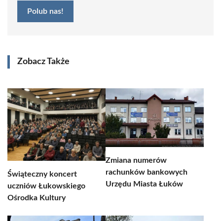
Polub nas!
Zobacz Także
Zmiana numerów
rachunków bankowych
Świąteczny koncert
Urzędu Miasta Łuków
uczniów Łukowskiego
Ośrodka Kultury