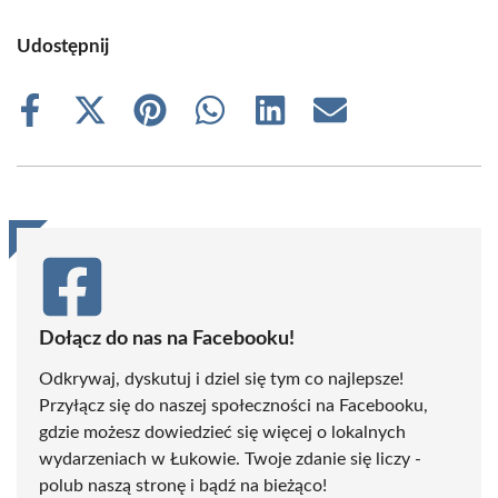
Udostępnij
Share
Share
Share
Share
Share
Share
on
on
on
on
on
on
Facebook
X
Pinterest
WhatsApp
LinkedIn
Email
(Twitter)
Dołącz do nas na Facebooku!
Odkrywaj, dyskutuj i dziel się tym co najlepsze!
Przyłącz się do naszej społeczności na Facebooku,
gdzie możesz dowiedzieć się więcej o lokalnych
wydarzeniach w Łukowie. Twoje zdanie się liczy -
polub naszą stronę i bądź na bieżąco!