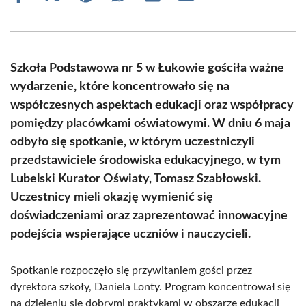
on
on
on
on
on
on
Facebook
X
Pinterest
WhatsApp
LinkedIn
Email
(Twitter)
Szkoła Podstawowa nr 5 w Łukowie gościła ważne
wydarzenie, które koncentrowało się na
współczesnych aspektach edukacji oraz współpracy
pomiędzy placówkami oświatowymi. W dniu 6 maja
odbyło się spotkanie, w którym uczestniczyli
przedstawiciele środowiska edukacyjnego, w tym
Lubelski Kurator Oświaty, Tomasz Szabłowski.
Uczestnicy mieli okazję wymienić się
doświadczeniami oraz zaprezentować innowacyjne
podejścia wspierające uczniów i nauczycieli.
Spotkanie rozpoczęło się przywitaniem gości przez
dyrektora szkoły, Daniela Lonty. Program koncentrował się
na dzieleniu się dobrymi praktykami w obszarze edukacji