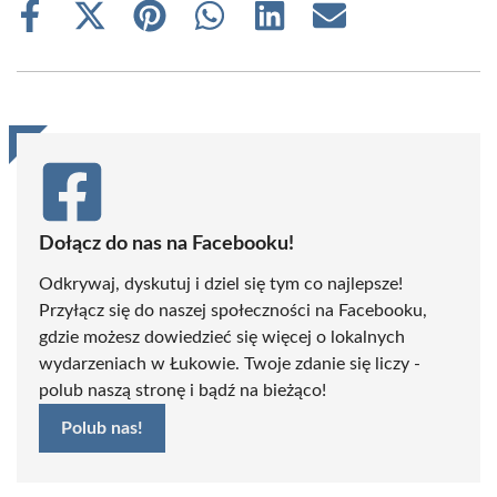
Share
Share
Share
Share
Share
Share
on
on
on
on
on
on
Facebook
X
Pinterest
WhatsApp
LinkedIn
Email
(Twitter)
Dołącz do nas na Facebooku!
Odkrywaj, dyskutuj i dziel się tym co najlepsze!
Przyłącz się do naszej społeczności na Facebooku,
gdzie możesz dowiedzieć się więcej o lokalnych
wydarzeniach w Łukowie. Twoje zdanie się liczy -
polub naszą stronę i bądź na bieżąco!
Polub nas!