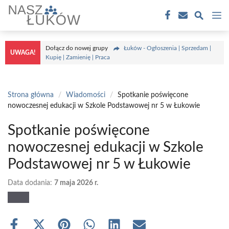
Przejdź
M
do
treści
Dołącz do nowej grupy
Łuków - Ogłoszenia | Sprzedam |
UWAGA!
Kupię | Zamienię | Praca
Strona główna
/
Wiadomości
/
Spotkanie poświęcone
nowoczesnej edukacji w Szkole Podstawowej nr 5 w Łukowie
Spotkanie poświęcone
nowoczesnej edukacji w Szkole
Podstawowej nr 5 w Łukowie
Data dodania:
7 maja 2026 r.
Share
Share
Share
Share
Share
Share