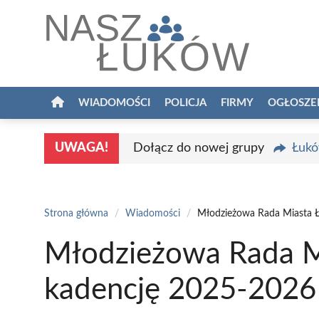
Przejdź
do
treści
WIADOMOŚCI
POLICJA
FIRMY
OGŁOSZE
UWAGA!
Dołącz do nowej grupy
Łukó
Strona główna
/
Wiadomości
/
Młodzieżowa Rada Miasta 
Młodzieżowa Rada M
kadencję 2025-2026