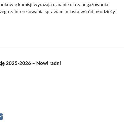
złonkowie komisji wyrażają uznanie dla zaangażowania
dużego zainteresowania sprawami miasta wśród młodzieży.
ję 2025-2026 – Nowi radni
Share
on
Email