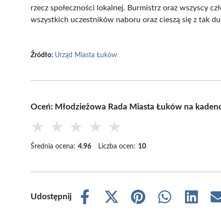
rzecz społeczności lokalnej. Burmistrz oraz wszyscy c
wszystkich uczestników naboru oraz cieszą się z tak 
Źródło:
Urząd Miasta Łuków
Oceń: Młodzieżowa Rada Miasta Łuków na kadenc
★
★
★
★
★
Średnia ocena:
4.96
Liczba ocen:
10
Udostępnij
Share
Share
Share
Share
Share
on
on
on
on
on
Facebook
X
Pinterest
WhatsApp
LinkedIn