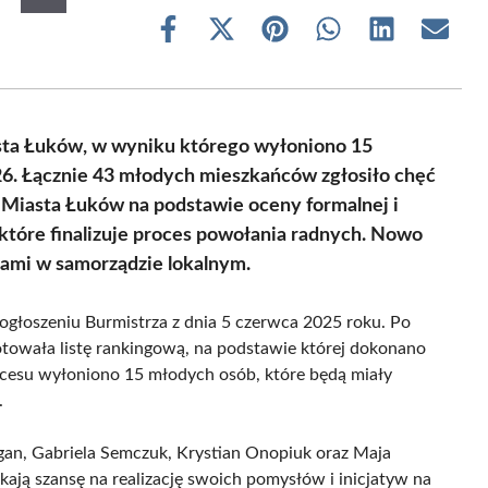
Share
Share
Share
Share
Share
Share
on
on
on
on
on
on
Facebook
X
Pinterest
WhatsApp
LinkedIn
Email
(Twitter)
sta Łuków, w wyniku którego wyłoniono 15
26. Łącznie 43 młodych mieszkańców zgłosiło chęć
z Miasta Łuków na podstawie oceny formalnej i
które finalizuje proces powołania radnych. Nowo
ami w samorządzie lokalnym.
ogłoszeniu Burmistrza z dnia 5 czerwca 2025 roku. Po
otowała listę rankingową, na podstawie której dokonano
esu wyłoniono 15 młodych osób, które będą miały
.
gan, Gabriela Semczuk, Krystian Onopiuk oraz Maja
kają szansę na realizację swoich pomysłów i inicjatyw na