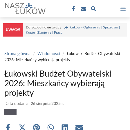
Przejdź
M
do
treści
Dołącz do nowej grupy
Łuków - Ogłoszenia | Sprzedam |
UWAGA!
Kupię | Zamienię | Praca
Strona główna
/
Wiadomości
/
Łukowski Budżet Obywatelski
2026: Mieszkańcy wybierają projekty
Łukowski Budżet Obywatelski
2026: Mieszkańcy wybierają
projekty
Data dodania:
26 sierpnia 2025 r.
Share
Share
Share
Share
Share
Share