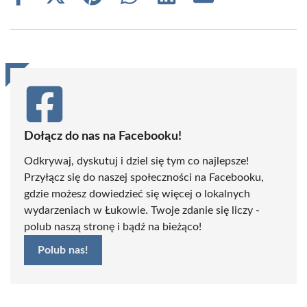
on
on
on
on
on
on
Facebook
X
Pinterest
WhatsApp
LinkedIn
Email
(Twitter)
Dołącz do nas na Facebooku!
Odkrywaj, dyskutuj i dziel się tym co najlepsze!
Przyłącz się do naszej społeczności na Facebooku,
gdzie możesz dowiedzieć się więcej o lokalnych
wydarzeniach w Łukowie. Twoje zdanie się liczy -
polub naszą stronę i bądź na bieżąco!
Polub nas!