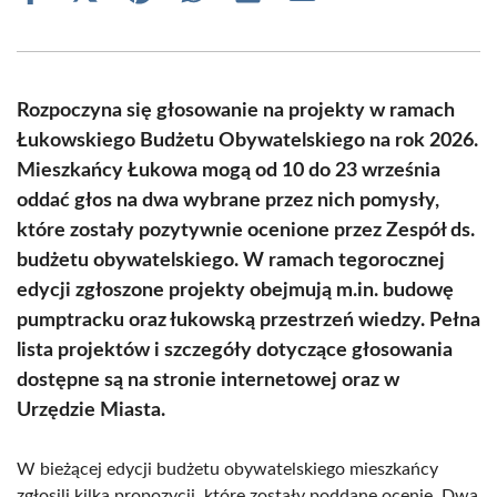
on
on
on
on
on
on
Facebook
X
Pinterest
WhatsApp
LinkedIn
Email
(Twitter)
Rozpoczyna się głosowanie na projekty w ramach
Łukowskiego Budżetu Obywatelskiego na rok 2026.
Mieszkańcy Łukowa mogą od 10 do 23 września
oddać głos na dwa wybrane przez nich pomysły,
które zostały pozytywnie ocenione przez Zespół ds.
budżetu obywatelskiego. W ramach tegorocznej
edycji zgłoszone projekty obejmują m.in. budowę
pumptracku oraz łukowską przestrzeń wiedzy. Pełna
lista projektów i szczegóły dotyczące głosowania
dostępne są na stronie internetowej oraz w
Urzędzie Miasta.
W bieżącej edycji budżetu obywatelskiego mieszkańcy
zgłosili kilka propozycji, które zostały poddane ocenie. Dwa