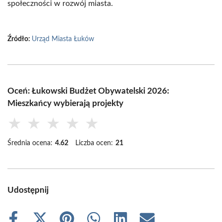
społeczności w rozwój miasta.
Źródło:
Urząd Miasta Łuków
Oceń: Łukowski Budżet Obywatelski 2026:
Mieszkańcy wybierają projekty
★
★
★
★
★
Średnia ocena:
4.62
Liczba ocen:
21
Udostępnij
Share
Share
Share
Share
Share
Share