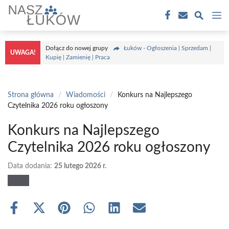
Przejdź
M
do
treści
Dołącz do nowej grupy
Łuków - Ogłoszenia | Sprzedam |
UWAGA!
Kupię | Zamienię | Praca
Strona główna
/
Wiadomości
/
Konkurs na Najlepszego
Czytelnika 2026 roku ogłoszony
Konkurs na Najlepszego
Czytelnika 2026 roku ogłoszony
Data dodania:
25 lutego 2026 r.
Share
Share
Share
Share
Share
Share
on
on
on
on
on
on
Facebook
X
Pinterest
WhatsApp
LinkedIn
Email