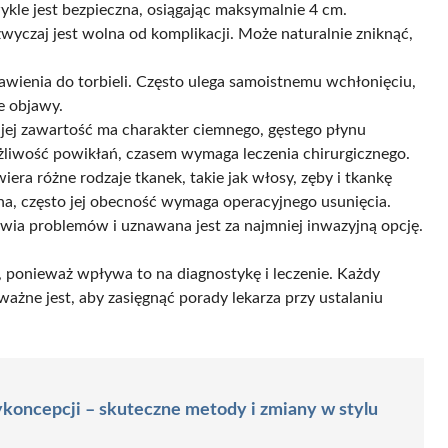
ykle jest bezpieczna, osiągając maksymalnie 4 cm.
wyczaj jest wolna od komplikacji. Może naturalnie zniknąć,
ienia do torbieli. Często ulega samoistnemu wchłonięciu,
e objawy.
a jej zawartość ma charakter ciemnego, gęstego płynu
liwość powikłań, czasem wymaga leczenia chirurgicznego.
era różne rodzaje tkanek, takie jak włosy, zęby i tkankę
a, często jej obecność wymaga operacyjnego usunięcia.
rawia problemów i uznawana jest za najmniej inwazyjną opcję.
, ponieważ wpływa to na diagnostykę i leczenie. Każdy
żne jest, aby zasięgnąć porady lekarza przy ustalaniu
koncepcji – skuteczne metody i zmiany w stylu