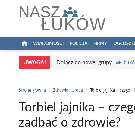
Przejdź
do
treści
WIADOMOŚCI
POLICJA
FIRMY
OGŁOSZE
UWAGA!
Dołącz do nowej grupy
Łukó
Strona główna
/
Zdrowie i Uroda
/
Torbiel jajnika – czego 
Torbiel jajnika – cze
zadbać o zdrowie?