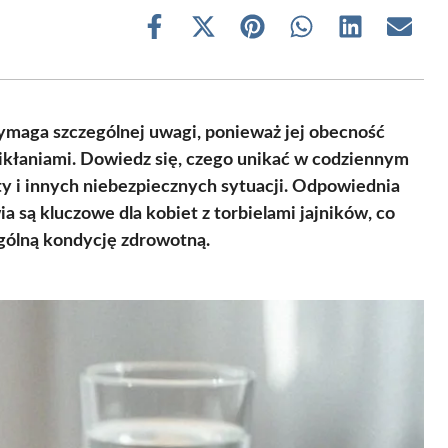
Share
Share
Share
Share
Share
Share
on
on
on
on
on
on
Facebook
X
Pinterest
WhatsApp
LinkedIn
Email
(Twitter)
 wymaga szczególnej uwagi, ponieważ jej obecność
ikłaniami. Dowiedz się, czego unikać w codziennym
ty i innych niebezpiecznych sytuacji. Odpowiednia
a są kluczowe dla kobiet z torbielami jajników, co
gólną kondycję zdrowotną.