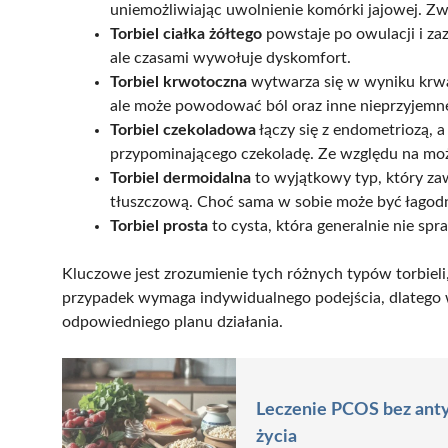
uniemożliwiając uwolnienie komórki jajowej. Zw
Torbiel ciałka żółtego
powstaje po owulacji i zaz
ale czasami wywołuje dyskomfort.
Torbiel krwotoczna
wytwarza się w wyniku krwaw
ale może powodować ból oraz inne nieprzyjemn
Torbiel czekoladowa
łączy się z endometriozą, 
przypominającego czekoladę. Ze względu na moż
Torbiel dermoidalna
to wyjątkowy typ, który zawi
tłuszczową. Choć sama w sobie może być łagodn
Torbiel prosta
to cysta, która generalnie nie sp
Kluczowe jest zrozumienie tych różnych typów torbieli
przypadek wymaga indywidualnego podejścia, dlatego wa
odpowiedniego planu działania.
Leczenie PCOS bez anty
życia