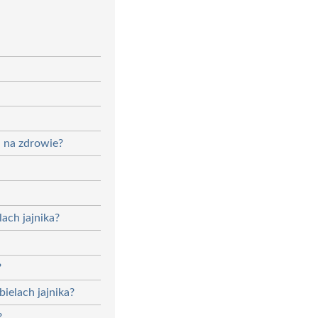
a na zdrowie?
lach jajnika?
?
ielach jajnika?
?