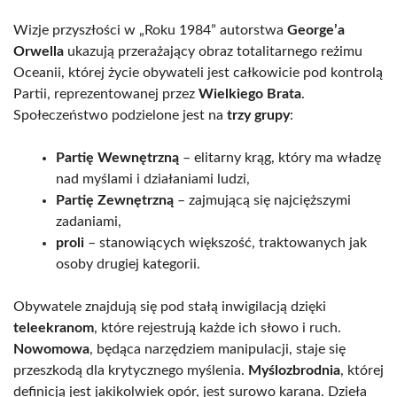
Wizje przyszłości w „Roku 1984” autorstwa
George’a
Orwella
ukazują przerażający obraz totalitarnego reżimu
Oceanii, której życie obywateli jest całkowicie pod kontrolą
Partii, reprezentowanej przez
Wielkiego Brata
.
Społeczeństwo podzielone jest na
trzy grupy
:
Partię Wewnętrzną
– elitarny krąg, który ma władzę
nad myślami i działaniami ludzi,
Partię Zewnętrzną
– zajmującą się najcięższymi
zadaniami,
proli
– stanowiących większość, traktowanych jak
osoby drugiej kategorii.
Obywatele znajdują się pod stałą inwigilacją dzięki
teleekranom
, które rejestrują każde ich słowo i ruch.
Nowomowa
, będąca narzędziem manipulacji, staje się
przeszkodą dla krytycznego myślenia.
Myślozbrodnia
, której
definicją jest jakikolwiek opór, jest surowo karana. Dzieła