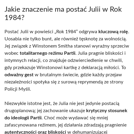
Jakie znaczenie ma postać Julii w Rok
1984?
Postać Julii w powieści „Rok 1984” odgrywa
kluczową rolę
.
Uosabia nie tylko bunt, ale również tęsknotę za wolnością.
Jej związek z Winstonem Smitha stanowi wyraźny sprzeciw
wobec
totalitarnego reżimu Partii
. Julia pragnie bliskości i
intymnych relacji, co znajduje odzwierciedlenie w chwili,
gdy przekazuje Winstonowi kartkę z deklaracją miłości. To
odważny gest
w brutalnym świecie, gdzie każdy przejaw
niezależności spotyka się z surową reprymendą ze strony
Policji Myśli.
Niezwykle istotne jest, że Julia nie jest jedynie postacią
drugoplanową; jej zachowanie ukazuje
krytyczny stosunek
do ideologii Partii
. Choć może wydawać się mniej
zafascynowana reżimem, jej działania zdradzają pragnienie
autentyczności oraz bliskości
w dehumanizującej