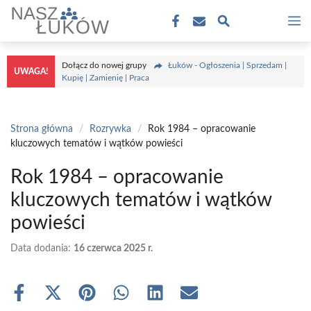
Przejdź
M
do
treści
Dołącz do nowej grupy
Łuków - Ogłoszenia | Sprzedam |
UWAGA!
Kupię | Zamienię | Praca
Strona główna
/
Rozrywka
/
Rok 1984 – opracowanie
kluczowych tematów i wątków powieści
Rok 1984 – opracowanie
kluczowych tematów i wątków
powieści
Data dodania:
16 czerwca 2025 r.
Share
Share
Share
Share
Share
Share
on
on
on
on
on
on