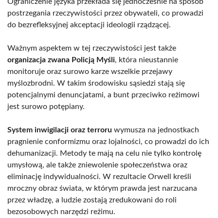
Ograniczenie języka przekłada się jednocześnie na sposób
postrzegania rzeczywistości przez obywateli, co prowadzi
do bezrefleksyjnej akceptacji ideologii rządzącej.
Ważnym aspektem w tej rzeczywistości jest także
organizacja zwana Policją Myśli
, która nieustannie
monitoruje oraz surowo karze wszelkie przejawy
myślozbrodni. W takim środowisku sąsiedzi stają się
potencjalnymi denuncjatami, a bunt przeciwko reżimowi
jest surowo potępiany.
System inwigilacji oraz terroru
wymusza na jednostkach
pragnienie conformizmu oraz lojalności, co prowadzi do ich
dehumanizacji. Metody te mają na celu nie tylko kontrolę
umysłową, ale także zniewolenie społeczeństwa oraz
eliminację indywidualności. W rezultacie Orwell kreśli
mroczny obraz świata, w którym prawda jest narzucana
przez władzę, a ludzie zostają zredukowani do roli
bezosobowych narzędzi reżimu.