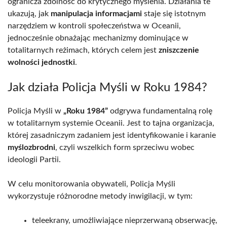
ogranicza zdolność do krytycznego myślenia. Działania te
ukazują, jak
manipulacja informacjami
staje się istotnym
narzędziem w kontroli społeczeństwa w Oceanii,
jednocześnie obnażając mechanizmy dominujące w
totalitarnych reżimach, których celem jest
zniszczenie
wolności jednostki
.
Jak działa Policja Myśli w Roku 1984?
Policja Myśli w
„Roku 1984”
odgrywa fundamentalną rolę
w totalitarnym systemie Oceanii. Jest to tajna organizacja,
której zasadniczym zadaniem jest identyfikowanie i karanie
myślozbrodni
, czyli wszelkich form sprzeciwu wobec
ideologii Partii.
W celu monitorowania obywateli, Policja Myśli
wykorzystuje różnorodne metody inwigilacji, w tym:
teleekrany, umożliwiające nieprzerwaną obserwację,