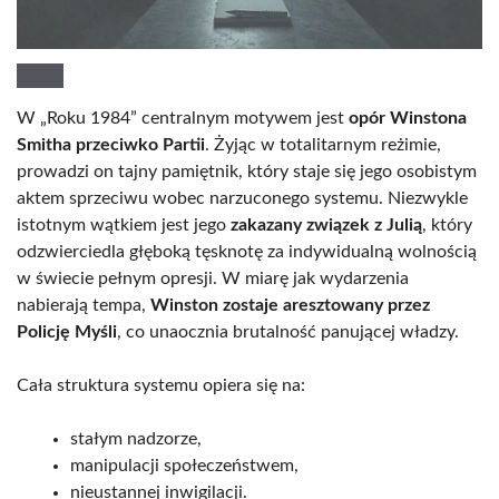
W „Roku 1984” centralnym motywem jest
opór Winstona
Smitha przeciwko Partii
. Żyjąc w totalitarnym reżimie,
prowadzi on tajny pamiętnik, który staje się jego osobistym
aktem sprzeciwu wobec narzuconego systemu. Niezwykle
istotnym wątkiem jest jego
zakazany związek z Julią
, który
odzwierciedla głęboką tęsknotę za indywidualną wolnością
w świecie pełnym opresji. W miarę jak wydarzenia
nabierają tempa,
Winston zostaje aresztowany przez
Policję Myśli
, co unaocznia brutalność panującej władzy.
Cała struktura systemu opiera się na:
stałym nadzorze,
manipulacji społeczeństwem,
nieustannej inwigilacji.