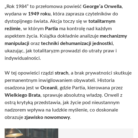
„Rok 1984” to przełomowa powieść
George’a Orwella
,
wydana w
1949 roku
, która zaprasza czytelników do
dystopijnego świata. Akcja toczy się w
totalitarnym
reżimie
, w którym
Partia
ma kontrolę nad każdym
aspektem życia. Książka dokładnie analizuje
mechanizmy
manipulacji
oraz
techniki dehumanizacji jednostki
,
ukazując, jak totalitaryzm prowadzi do utraty praw i
indywidualności.
W tej opowieści rządzi
strach
, a brak prywatności skutkuje
permanentnym inwigilowaniem obywateli. Historia
osadzona jest w
Oceanii
, gdzie Partia, kierowana przez
Wielkiego Brata
, sprawuje absolutną władzę. Orwell z
ostrą krytyką przedstawia, jak życie pod nieustannym
nadzorem wpływa na ludzkie myślenie, co doskonale
obrazuje
zjawisko nowomowy
.