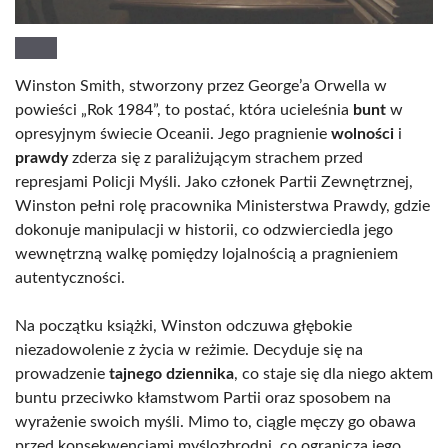
Winston Smith, stworzony przez George’a Orwella w
powieści „Rok 1984”, to postać, która ucieleśnia
bunt
w
opresyjnym świecie Oceanii. Jego pragnienie
wolności
i
prawdy
zderza się z paraliżującym strachem przed
represjami Policji Myśli. Jako członek Partii Zewnętrznej,
Winston pełni rolę pracownika Ministerstwa Prawdy, gdzie
dokonuje manipulacji w historii, co odzwierciedla jego
wewnętrzną walkę pomiędzy lojalnością a pragnieniem
autentyczności.
Na początku książki, Winston odczuwa głębokie
niezadowolenie z życia w reżimie. Decyduje się na
prowadzenie
tajnego dziennika
, co staje się dla niego aktem
buntu przeciwko kłamstwom Partii oraz sposobem na
wyrażenie swoich myśli. Mimo to, ciągle męczy go obawa
przed konsekwencjami myślozbrodni, co ogranicza jego