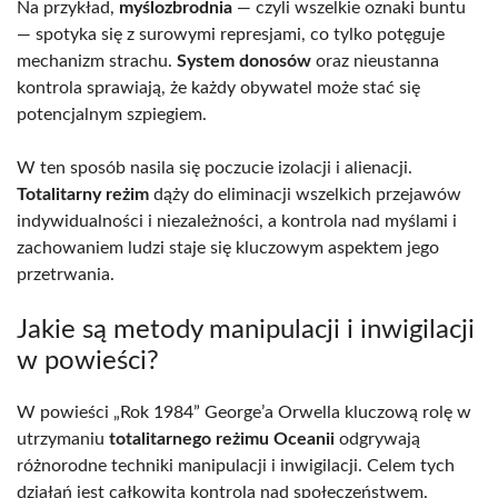
Na przykład,
myślozbrodnia
— czyli wszelkie oznaki buntu
— spotyka się z surowymi represjami, co tylko potęguje
mechanizm strachu.
System donosów
oraz nieustanna
kontrola sprawiają, że każdy obywatel może stać się
potencjalnym szpiegiem.
W ten sposób nasila się poczucie izolacji i alienacji.
Totalitarny reżim
dąży do eliminacji wszelkich przejawów
indywidualności i niezależności, a kontrola nad myślami i
zachowaniem ludzi staje się kluczowym aspektem jego
przetrwania.
Jakie są metody manipulacji i inwigilacji
w powieści?
W powieści „Rok 1984” George’a Orwella kluczową rolę w
utrzymaniu
totalitarnego reżimu Oceanii
odgrywają
różnorodne techniki manipulacji i inwigilacji. Celem tych
działań jest całkowita kontrola nad społeczeństwem.