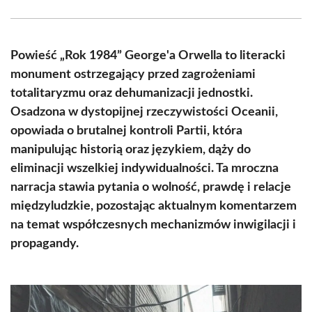
Facebook
X
Pinterest
WhatsApp
LinkedIn
Email
(Twitter)
Powieść „Rok 1984” George'a Orwella to literacki
monument ostrzegający przed zagrożeniami
totalitaryzmu oraz dehumanizacji jednostki.
Osadzona w dystopijnej rzeczywistości Oceanii,
opowiada o brutalnej kontroli Partii, która
manipulując historią oraz językiem, dąży do
eliminacji wszelkiej indywidualności. Ta mroczna
narracja stawia pytania o wolność, prawdę i relacje
międzyludzkie, pozostając aktualnym komentarzem
na temat współczesnych mechanizmów inwigilacji i
propagandy.