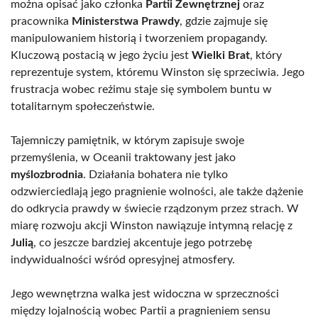
można opisać jako członka
Partii Zewnętrznej
oraz
pracownika
Ministerstwa Prawdy
, gdzie zajmuje się
manipulowaniem historią i tworzeniem propagandy.
Kluczową postacią w jego życiu jest
Wielki Brat
, który
reprezentuje system, któremu Winston się sprzeciwia. Jego
frustracja wobec reżimu staje się symbolem buntu w
totalitarnym społeczeństwie.
Tajemniczy pamiętnik, w którym zapisuje swoje
przemyślenia, w Oceanii traktowany jest jako
myślozbrodnia
. Działania bohatera nie tylko
odzwierciedlają jego pragnienie wolności, ale także dążenie
do odkrycia prawdy w świecie rządzonym przez strach. W
miarę rozwoju akcji Winston nawiązuje intymną relację z
Julią
, co jeszcze bardziej akcentuje jego potrzebę
indywidualności wśród opresyjnej atmosfery.
Jego wewnętrzna walka jest widoczna w sprzeczności
między lojalnością wobec Partii a pragnieniem sensu