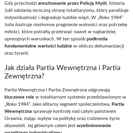
Gdy przychodzi
aresztowanie przez Policję Myśli
, historia
Julii odsłania mroczną stronę totalitaryzmu, który paraliżuje
indywidualność i degraduje ludzkie więzi. W „Roku 1984”
Julia ilustruje niezłomne pragnienie wolności oraz potrzebę
miłości, które potrafią przetrwać nawet w najbardziej
opresyjnych warunkach. W ten sposób
podkreśla
fundamentalne wartości ludzkie
w obliczu dehumanizacji
oraz tyranii.
Jak działa Partia Wewnętrzna i Partia
Zewnętrzna?
Partia Wewnętrzna i Partia Zewnętrzna odgrywają
kluczowe role
w totalitarnym systemie przedstawionym w
„Roku 1984”. Jako elitarny segment społeczeństwa,
Partia
Wewnętrzna
sprawuje kontrolę nad całym państwem
Oceania, mając wpływ na politykę oraz codzienne życie
obywateli. Jej głównym celem jest
wyeliminowanie
wszelkiego indywidualizmu
.