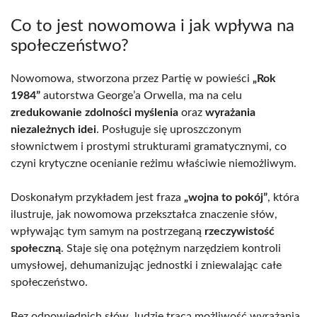
Co to jest nowomowa i jak wpływa na
społeczeństwo?
Nowomowa, stworzona przez Partię w powieści
„Rok
1984”
autorstwa George’a Orwella, ma na celu
zredukowanie zdolności myślenia
oraz
wyrażania
niezależnych idei
. Posługuje się uproszczonym
słownictwem i prostymi strukturami gramatycznymi, co
czyni krytyczne ocenianie reżimu właściwie niemożliwym.
Doskonałym przykładem jest fraza
„wojna to pokój”
, która
ilustruje, jak nowomowa przekształca znaczenie słów,
wpływając tym samym na postrzeganą
rzeczywistość
społeczną
. Staje się ona potężnym narzędziem kontroli
umysłowej, dehumanizując jednostki i zniewalając całe
społeczeństwo.
Bez odpowiednich słów, ludzie tracą możliwość wyrażania