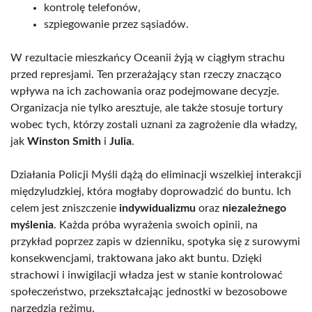
kontrolę telefonów,
szpiegowanie przez sąsiadów.
W rezultacie mieszkańcy Oceanii żyją w ciągłym strachu
przed represjami. Ten przerażający stan rzeczy znacząco
wpływa na ich zachowania oraz podejmowane decyzje.
Organizacja nie tylko aresztuje, ale także stosuje tortury
wobec tych, którzy zostali uznani za zagrożenie dla władzy,
jak
Winston Smith
i
Julia
.
Działania Policji Myśli dążą do eliminacji wszelkiej interakcji
międzyludzkiej, która mogłaby doprowadzić do buntu. Ich
celem jest zniszczenie
indywidualizmu
oraz
niezależnego
myślenia
. Każda próba wyrażenia swoich opinii, na
przykład poprzez zapis w dzienniku, spotyka się z surowymi
konsekwencjami, traktowana jako akt buntu. Dzięki
strachowi i inwigilacji władza jest w stanie kontrolować
społeczeństwo, przekształcając jednostki w bezosobowe
narzędzia reżimu.