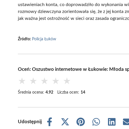
ustawieniach konta, co doprowadziło do wykonania wi
rozmowy dziewczyna zorientowała się, że z jej konta zn
jak ważna jest ostrożność w sieci oraz zasada ogranicz
Źródło:
Policja Łuków
Oceń: Oszustwo internetowe w Łukowie: Młoda spr
★
★
★
★
★
Średnia ocena:
4.92
Liczba ocen:
14
Udostępnij
Share
Share
Share
Share
Share
on
on
on
on
on