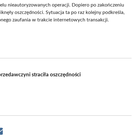
elu nieautoryzowanych operacji. Dopiero po zakończeniu
iknęły oszczędności. Sytuacja ta po raz kolejny podkreśla,
onego zaufania w trakcie internetowych transakcji.
zedawczyni straciła oszczędności
Share
on