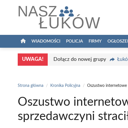
Przejdź
do
treści
WIADOMOŚCI
POLICJA
FIRMY
OGŁOSZE
UWAGA!
Dołącz do nowej grupy
Łukó
Strona główna
/
Kronika Policyjna
/
Oszustwo internetowe 
Oszustwo interneto
sprzedawczyni straci