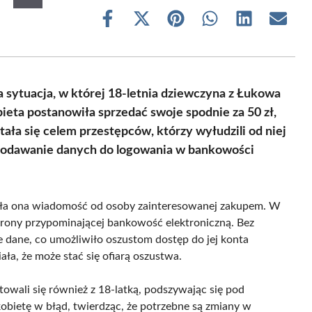
Share
Share
Share
Share
Share
Share
on
on
on
on
on
on
Facebook
X
Pinterest
WhatsApp
LinkedIn
Email
(Twitter)
 sytuacja, w której 18-letnia dziewczyna z Łukowa
ieta postanowiła sprzedać swoje spodnie za 50 zł,
stała się celem przestępców, którzy wyłudzili od niej
i podawanie danych do logowania w bankowości
ymała ona wiadomość od osoby zainteresowanej zakupem. W
strony przypominającej bankowość elektroniczną. Bez
dane, co umożliwiło oszustom dostęp do jej konta
ła, że może stać się ofiarą oszustwa.
owali się również z 18-latką, podszywając się pod
bietę w błąd, twierdząc, że potrzebne są zmiany w