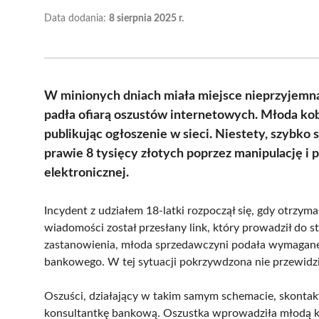
Data dodania:
8 sierpnia 2025 r.
W minionych dniach miała miejsce nieprzyjemna
padła ofiarą oszustów internetowych. Młoda kob
publikując ogłoszenie w sieci. Niestety, szybko 
prawie 8 tysięcy złotych poprzez manipulację 
elektronicznej.
Incydent z udziałem 18-latki rozpoczął się, gdy otrz
wiadomości został przesłany link, który prowadził do 
zastanowienia, młoda sprzedawczyni podała wymagane 
bankowego. W tej sytuacji pokrzywdzona nie przewidzia
Oszuści, działający w takim samym schemacie, skontakt
konsultantkę bankową. Oszustka wprowadziła młodą ko