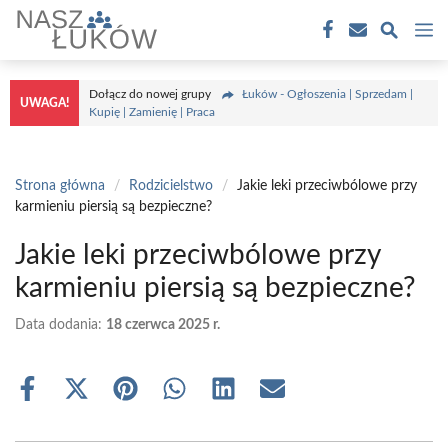
Przejdź
M
do
treści
Dołącz do nowej grupy
Łuków - Ogłoszenia | Sprzedam |
UWAGA!
Kupię | Zamienię | Praca
Strona główna
/
Rodzicielstwo
/
Jakie leki przeciwbólowe przy
karmieniu piersią są bezpieczne?
Jakie leki przeciwbólowe przy
karmieniu piersią są bezpieczne?
Data dodania:
18 czerwca 2025 r.
Share
Share
Share
Share
Share
Share
on
on
on
on
on
on
Facebook
X
Pinterest
WhatsApp
LinkedIn
Email
(Twitter)