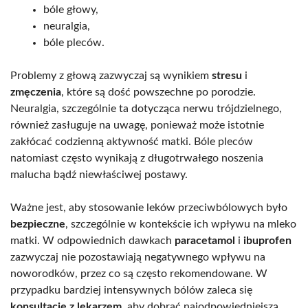
bóle głowy,
neuralgia,
bóle pleców.
Problemy z głową zazwyczaj są wynikiem
stresu
i
zmęczenia
, które są dość powszechne po porodzie.
Neuralgia, szczególnie ta dotycząca nerwu trójdzielnego,
również zasługuje na uwagę, ponieważ może istotnie
zakłócać codzienną aktywność matki. Bóle pleców
natomiast często wynikają z długotrwałego noszenia
malucha bądź niewłaściwej postawy.
Ważne jest, aby stosowanie leków przeciwbólowych było
bezpieczne
, szczególnie w kontekście ich wpływu na mleko
matki. W odpowiednich dawkach
paracetamol
i
ibuprofen
zazwyczaj nie pozostawiają negatywnego wpływu na
noworodków, przez co są często rekomendowane. W
przypadku bardziej intensywnych bólów zaleca się
konsultację z lekarzem
, aby dobrać najodpowiedniejszą