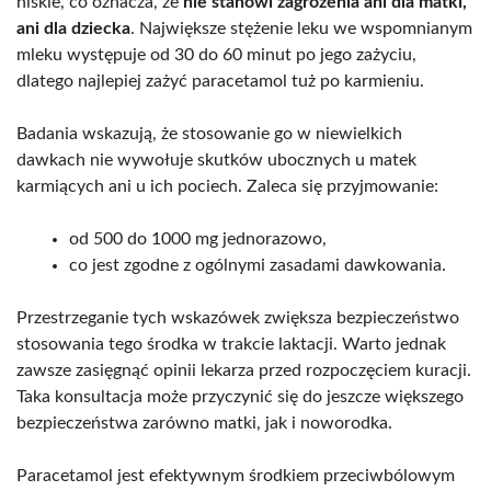
niskie, co oznacza, że
nie stanowi zagrożenia ani dla matki,
ani dla dziecka
. Największe stężenie leku we wspomnianym
mleku występuje od 30 do 60 minut po jego zażyciu,
dlatego najlepiej zażyć paracetamol tuż po karmieniu.
Badania wskazują, że stosowanie go w niewielkich
dawkach nie wywołuje skutków ubocznych u matek
karmiących ani u ich pociech. Zaleca się przyjmowanie:
od 500 do 1000 mg jednorazowo,
co jest zgodne z ogólnymi zasadami dawkowania.
Przestrzeganie tych wskazówek zwiększa bezpieczeństwo
stosowania tego środka w trakcie laktacji. Warto jednak
zawsze zasięgnąć opinii lekarza przed rozpoczęciem kuracji.
Taka konsultacja może przyczynić się do jeszcze większego
bezpieczeństwa zarówno matki, jak i noworodka.
Paracetamol jest efektywnym środkiem przeciwbólowym