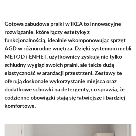
Facebook
X
Pinterest
WhatsApp
LinkedIn
Email
(Twitter)
Gotowa zabudowa pralki w IKEA to innowacyjne
rozwiązanie, które łączy estetykę z
funkcjonalnością, idealnie wkomponowując sprzęt
AGD w różnorodne wnętrza. Dzięki systemom mebli
METOD i ENHET, użytkownicy zyskują nie tylko
schludny wygląd swoich pralni, ale także dużą
elastyczność w aranżacji przestrzeni. Zestawy te
oferują doskonałe wykorzystanie miejsca oraz
dodatkowe schowki na detergenty, co sprawia, że
codzienne obowiązki stają się łatwiejsze i bardziej
komfortowe.