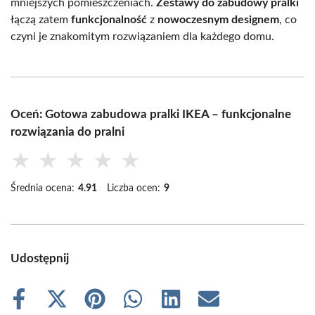
mniejszych pomieszczeniach.
Zestawy do zabudowy pralki
łączą zatem
funkcjonalność
z
nowoczesnym designem
, co
czyni je znakomitym rozwiązaniem dla każdego domu.
Oceń: Gotowa zabudowa pralki IKEA – funkcjonalne
rozwiązania do pralni
★
★
★
★
★
Średnia ocena:
4.91
Liczba ocen:
9
Udostępnij
Share
Share
Share
Share
Share
Share
on
on
on
on
on
on