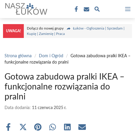
Przejdź
M
do
treści
Dołącz do nowej grupy
Łuków - Ogłoszenia | Sprzedam |
UWAGA!
Kupię | Zamienię | Praca
Strona główna
/
Dom i Ogród
/
Gotowa zabudowa pralki IKEA –
funkcjonalne rozwiązania do pralni
Gotowa zabudowa pralki IKEA –
funkcjonalne rozwiązania do
pralni
Data dodania:
11 czerwca 2025 r.
Share
Share
Share
Share
Share
Share
on
on
on
on
on
on