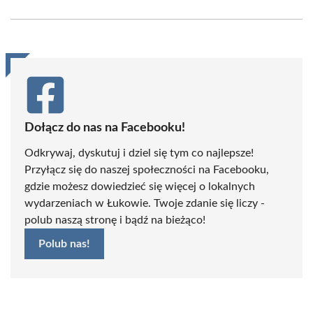
Facebook
X
Pinterest
WhatsApp
LinkedIn
Email
(Twitter)
Dołącz do nas na Facebooku!
Odkrywaj, dyskutuj i dziel się tym co najlepsze!
Przyłącz się do naszej społeczności na Facebooku,
gdzie możesz dowiedzieć się więcej o lokalnych
wydarzeniach w Łukowie. Twoje zdanie się liczy -
polub naszą stronę i bądź na bieżąco!
Polub nas!