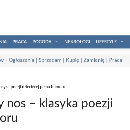
NIA
PRACA
POGODA
NEKROLOGI
LIFESTYLE
w - Ogłoszenia | Sprzedam | Kupię | Zamienię | Praca
syka poezji dziecięcej pełna humoru
 nos – klasyka poezji
moru