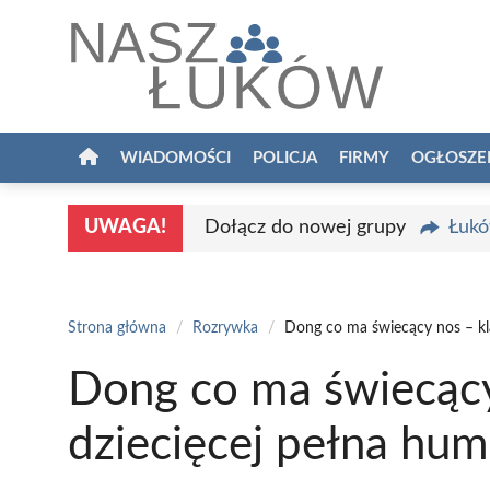
Przejdź
do
treści
WIADOMOŚCI
POLICJA
FIRMY
OGŁOSZE
UWAGA!
Dołącz do nowej grupy
Łukó
Strona główna
/
Rozrywka
/
Dong co ma świecący nos – kla
Dong co ma świecący
dziecięcej pełna hu