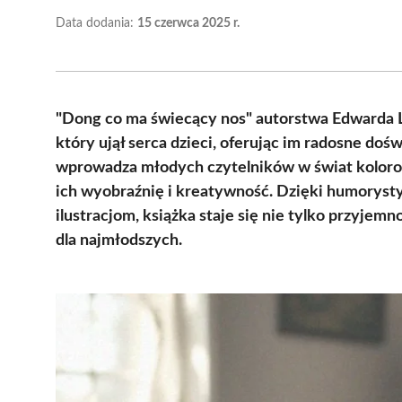
Data dodania:
15 czerwca 2025 r.
"Dong co ma świecący nos" autorstwa Edwarda Le
który ujął serca dzieci, oferując im radosne doś
wprowadza młodych czytelników w świat kolorow
ich wyobraźnię i kreatywność. Dzięki humorys
ilustracjom, książka staje się nie tylko przyje
dla najmłodszych.