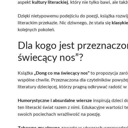
aspekt
kultury literackiej
, który nie tylko bawi, ale tak
Dzięki nietypowemu podejściu do poezji, książka rozwi
literackim przekazie. Nic dziwnego, że stała się
klasyki
kolejnych pokoleń.
Dla kogo jest przeznacz
świecący nos”?
Książka
„Dong co ma świecący nos”
to propozycja zarów
wspólne chwile. Przeznaczona dla czytelników powyżej
literatury dziecięcej, którzy pragną odkrywać radość w 
Humorystyczne i absurdalne wiersze
inspirują dzieci 
ten literacki świat razem z nimi. Edukacyjne wartości 
swoich pociechach wrażliwość na poezję.
Zabawne gry słowne
zawarte w utworach wprowadzają d