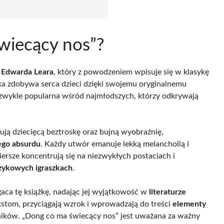
wiecący nos”?
a
Edwarda Leara
, który z powodzeniem wpisuje się w klasykę
żka zdobywa serca dzieci dzięki swojemu oryginalnemu
niezwykle popularna wśród najmłodszych, którzy odkrywają
ją dziecięcą beztroskę oraz bujną wyobraźnię,
ego absurdu
. Każdy utwór emanuje lekką melancholią i
ersze koncentrują się na niezwykłych postaciach i
zykowych igraszkach
.
aca tę książkę, nadając jej wyjątkowość w
literaturze
ekstom, przyciągają wzrok i wprowadzają do treści
elementy
ników. „Dong co ma świecący nos” jest uważana za ważny