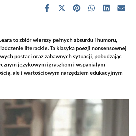
Share
Share
Share
Share
Share
Share
on
on
on
on
on
on
Facebook
X
Pinterest
WhatsApp
LinkedIn
Email
(Twitter)
ara to zbiór wierszy pełnych absurdu i humoru,
wiadczenie literackie. Ta klasyka poezji nonsensownej
ych postaci oraz zabawnych sytuacji, pobudzając
tycznym językowym igraszkom i wspaniałym
mnością, ale i wartościowym narzędziem edukacyjnym