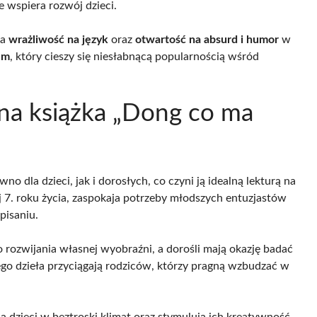
że wspiera rozwój dzieci.
ja
wrażliwość na język
oraz
otwartość na absurd i humor
w
em
, który cieszy się niesłabnącą popularnością wśród
ona książka „Dong co ma
no dla dzieci, jak i dorosłych, co czyni ją idealną lekturą na
 7. roku życia, zaspokaja potrzeby młodszych entuzjastów
pisaniu.
do rozwijania własnej wyobraźni, a dorośli mają okazję badać
tego dzieła przyciągają rodziców, którzy pragną wzbudzać w
zieci w beztroski klimat oraz stymulują ich kreatywność.