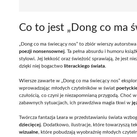
Co to jest „Dong co ma ś
„Dong co ma świecący nos” to zbiór wierszy autorstw
poezji nonsensownej
. Ta pełna absurdu i humoru ksią
stylowi. Jej lekkość oraz świeżość sprawiają, że jest 
dzięki niej bogactwo
literackiego świata
.
Wiersze zawarte w „Dong co ma świecący nos” eksploru
wprowadzając młodych czytelników w świat
poetycki
czułością, co czyni je niezapomnianą przygodą. Choć wi
zabawnych sytuacjach, ich prawdziwa magia tkwi w
ję
Twórcza fantazja Leara w przedstawianiu świata wzbog
dziecięcej
. Dodatkowo, ilustracje, które towarzyszą t
wizualne
, które pobudzają wyobraźnię młodych czytel