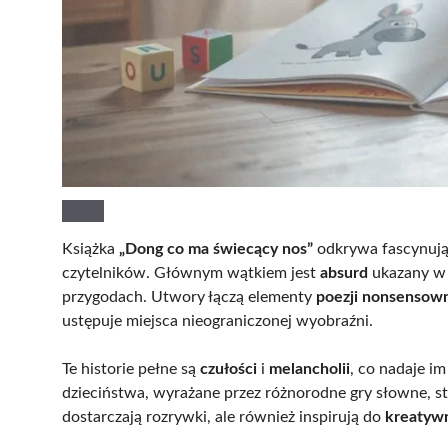
Książka
„Dong co ma świecący nos”
odkrywa fascynują
czytelników. Głównym wątkiem jest
absurd
ukazany w 
przygodach. Utwory łączą elementy
poezji nonsensow
ustępuje miejsca nieograniczonej wyobraźni.
Te historie pełne są
czułości
i
melancholii
, co nadaje i
dzieciństwa, wyrażane przez różnorodne gry słowne, sta
dostarczają rozrywki, ale również inspirują do
kreatyw