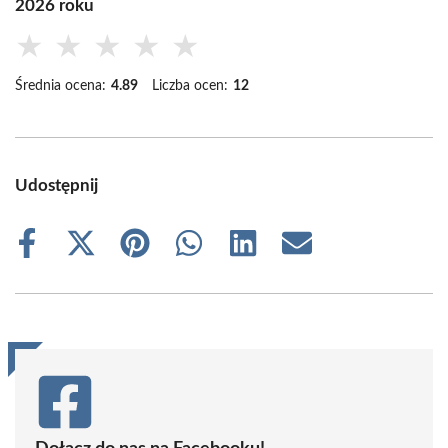
2026 roku
★
★
★
★
★
Średnia ocena:
4.89
Liczba ocen:
12
Udostępnij
Share
Share
Share
Share
Share
Share
on
on
on
on
on
on
Facebook
X
Pinterest
WhatsApp
LinkedIn
Email
(Twitter)