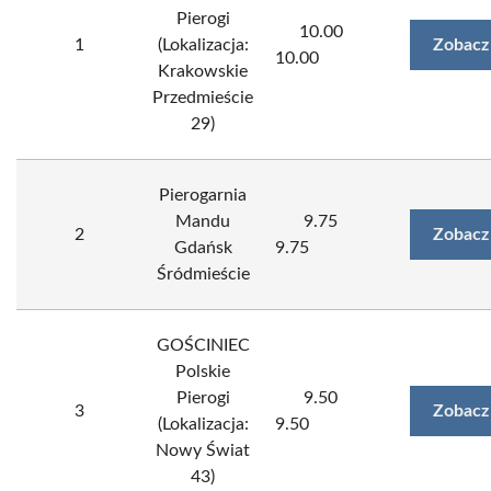
Pierogi
10.00
1
(Lokalizacja:
Zobacz
10.00
Krakowskie
Przedmieście
29)
Pierogarnia
Mandu
9.75
2
Zobacz
Gdańsk
9.75
Śródmieście
GOŚCINIEC
Polskie
Pierogi
9.50
3
Zobacz
(Lokalizacja:
9.50
Nowy Świat
43)