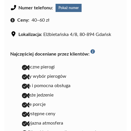
Numer telefonu:
Pokaż numer
Ceny:
40–60 zł
Lokalizacja:
Elżbietańska 4/8, 80-894 Gdańsk
Najczęściej doceniane przez klientów:
smaczne pierogi
duży wybór pierogów
miła i pomocna obsługa
świeże jedzenie
duże porcje
przystępne ceny
przyjazna atmosfera