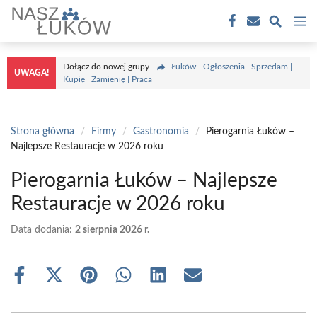
Przejdź
M
do
treści
Dołącz do nowej grupy
Łuków - Ogłoszenia | Sprzedam |
UWAGA!
Kupię | Zamienię | Praca
Strona główna
/
Firmy
/
Gastronomia
/
Pierogarnia Łuków –
Najlepsze Restauracje w 2026 roku
Pierogarnia Łuków – Najlepsze
Restauracje w 2026 roku
Data dodania:
2 sierpnia 2026 r.
Share
Share
Share
Share
Share
Share
on
on
on
on
on
on
Facebook
X
Pinterest
WhatsApp
LinkedIn
Email
(Twitter)